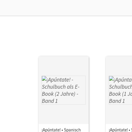
Ver
¡Apúntate! • Spanisch
¡Apúntate! •