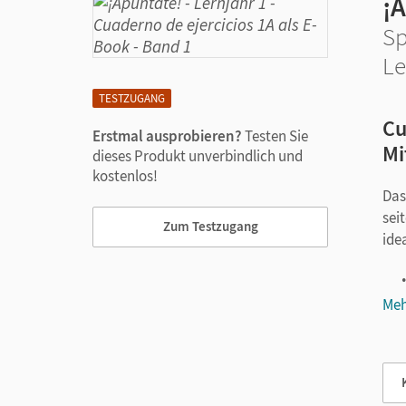
¡
Sp
Le
TESTZUGANG
Cu
Erstmal ausprobieren?
Testen Sie
Mi
dieses Produkt unverbindlich und
kostenlos!
Das
sei
Zum Testzugang
ide
Meh