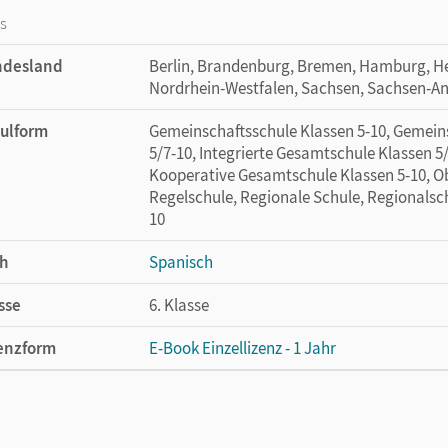
os
ndesland
Berlin, Brandenburg, Bremen, Hamburg, H
Nordrhein-Westfalen, Sachsen, Sachsen-An
ulform
Gemeinschaftsschule Klassen 5-10, Gemein
5/7-10, Integrierte Gesamtschule Klassen 5/
Kooperative Gesamtschule Klassen 5-10, Ob
Regelschule, Regionale Schule, Regionalsch
10
h
Spanisch
sse
6. Klasse
enzform
E-Book Einzellizenz - 1 Jahr
cheinungsdatum
07.05.2024
enztext
Die geeignete Lizenz für Lehrkräfte, Schul