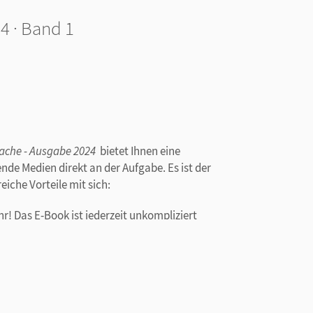
4 · Band 1
rache - Ausgabe 2024
bietet Ihnen eine
nde Medien direkt an der Aufgabe. Es ist der
eiche Vorteile mit sich:
! Das E-Book ist jederzeit unkompliziert
 Markierungen und Lesezeichen, ergänzen Texte per
im Text. Bei Bedarf kann auch gezoomt werden.
lme und Lösungen der
Talleres
und der
es Suchen mehr!