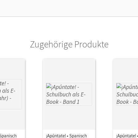
arbeiten.
lag
Cornelsen Verlag
Zugehörige Produkte
 Spanisch
¡Apúntate! • Spanisch
¡Apúntate! 