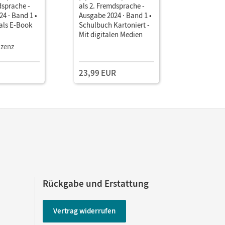
dsprache -
als 2. Fremdsprache -
als 2. Fre
4 · Band 1 •
Ausgabe 2024 · Band 1 •
Ausgabe 2
als E-Book
Schulbuch Kartoniert -
Schulbuch
Mit digitalen Medien
- Mit digi
izenz
23,99 EUR
24,99 E
Rückgabe und Erstattung
Vertrag widerrufen