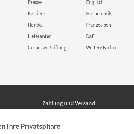
Presse
Englisch
Karriere
Mathematik
Handel
Französisch
Lieferanten
DaF
Cornelsen Stiftung
Weitere Fächer
Zahlung und Versand
Nur 2,95 EUR Versandkosten in Deutsc
en Ihre Privatsphäre
Ab 59,– EUR Bestellwert liefern wir ve