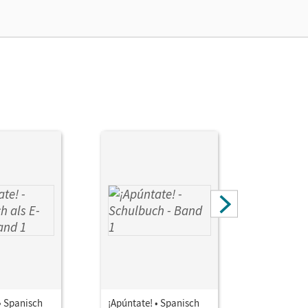
• Spanisch
¡Apúntate! • Spanisch
¡Apúntate