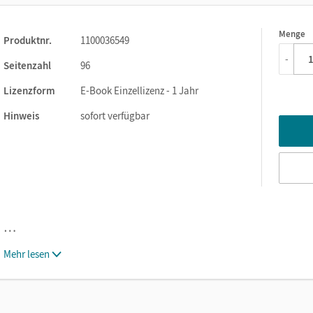
fitieren Sie mit Ihrer Klasse von dieser modernen und effizienten
Menge
1
Produktnr.
1100036549
-
Seitenzahl
96
Lizenzform
E-Book Einzellizenz - 1 Jahr
Hinweis
sofort verfügbar
…
Mehr lesen