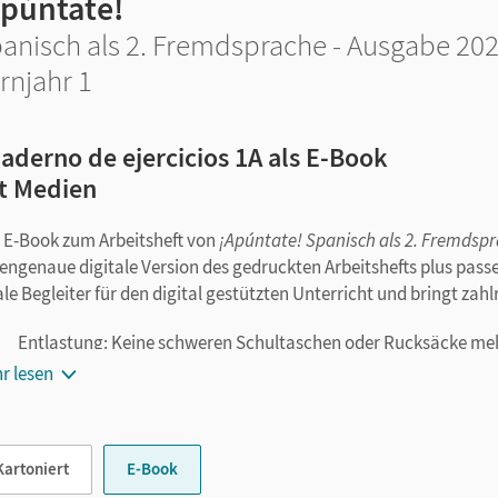
Apúntate!
anisch als 2. Fremdsprache - Ausgabe 202
rnjahr 1
aderno de ejercicios 1A als E-Book
t Medien
 E-Book zum Arbeitsheft von
¡Apúntate! Spanisch als 2. Fremdsp
tengenaue digitale Version des gedruckten Arbeitshefts plus passe
ale Begleiter für den digital gestützten Unterricht und bringt zahlr
Entlastung: Keine schweren Schultaschen oder Rucksäcke mehr
verfügbar.
r lesen
Digitale Funktionen: Ihre Lernenden erstellen Notizen, setzen
Texteingabe oder handschriftlich per Tabletstift und suchen 
Medienintegration: Die digitalen Medien wie Audios, Erklärfi
Kartoniert
E-Book
Autocontroles
sind seitengenau platziert. Kein zeitaufwendig