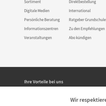
Sortiment
Direktbestellung
Digitale Medien
International
Persönliche Beratung
Ratgeber Grundschule
Informationszentren
Zu den Empfehlungen
Veranstaltungen
Abo kündigen
Ihre Vorteile bei uns
20% Prüfnachlass für Lehrkräfte
Wir respektier
Persönliche Angebote für Lehrkräfte