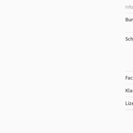
Inf
Bu
Sch
Fac
Kla
Liz
Ers
Liz