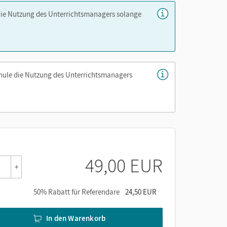
die Nutzung des Unterrichtsmanagers solange
o
(Autocontroles digitales)
– Inhalte der Cornelsen
l elemental, 1A und 1B in der Lernenden- und
chule die Nutzung des Unterrichtsmanagers
n
s mit Transkripten
en
n des Schulbuchs – per Link aus dem
49,00 EUR
+
50% Rabatt für Referendare
24,50 EUR
er die Cornelsen Lernen App.
In den Warenkorb