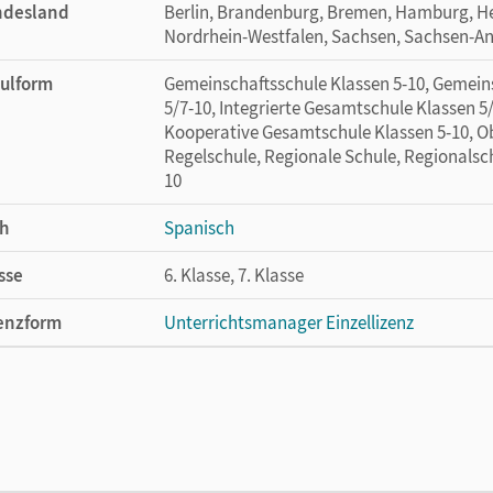
ndesland
Berlin, Brandenburg, Bremen, Hamburg, H
Nordrhein-Westfalen, Sachsen, Sachsen-An
ulform
Gemeinschaftsschule Klassen 5-10, Gemein
5/7-10, Integrierte Gesamtschule Klassen 5/
Kooperative Gesamtschule Klassen 5-10, Ob
Regelschule, Regionale Schule, Regionalsch
10
h
Spanisch
sse
6. Klasse, 7. Klasse
enzform
Unterrichtsmanager Einzellizenz
cheinungsdatum
26.06.2024
enztext
Ermöglicht einzelnen Lehrpersonen die Nu
Lehrwerk erhältlich ist.
lag
Cornelsen Verlag