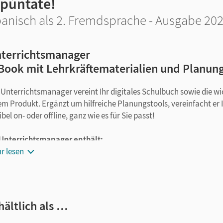
Apúntate!
anisch als 2. Fremdsprache - Ausgabe 202
terrichtsmanager
Book mit Lehrkräftematerialien und Planun
 Unterrichtsmanager vereint Ihr digitales Schulbuch sowie die wic
em Produkt. Ergänzt um hilfreiche Planungstools, vereinfacht er 
ibel on- oder offline, ganz wie es für Sie passt!
 Unterrichtsmanager enthält:
r lesen
das Schulbuch als E-Book
das Schulbuch in der Lehrkräftefassung als E-Book
Lehrkräftefassung Plus inkl. Lösungen und didaktischem Komm
Durchführung
hältlich als …
alle Audios, Videos, Wortschatz- und Grammatik-Erklärfilme 