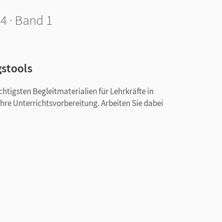
4 · Band 1
gstools
htigsten Begleitmaterialien für Lehrkräfte in
Ihre Unterrichtsvorbereitung. Arbeiten Sie dabei
entar für die Unterrichtsvorbereitung und
mit Transkripten sowie Feedbackbögen zu den