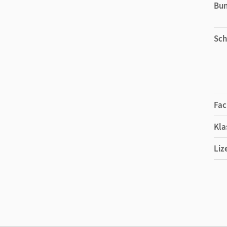
Bu
Sch
Fac
Kla
Liz
Ers
Liz
Ver