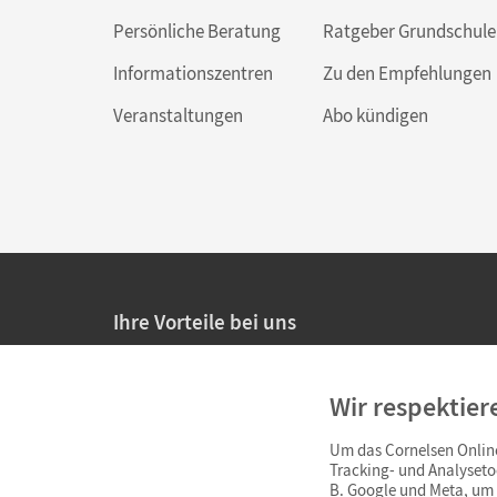
Persönliche Beratung
Ratgeber Grundschule
Informationszentren
Zu den Empfehlungen
Veranstaltungen
Abo kündigen
Ihre Vorteile bei uns
20% Prüfnachlass für Lehrkräfte
Wir respektier
Persönliche Angebote für Lehrkräfte
Um das Cornelsen Online
Sicheres Einkaufen mit SSL-Verschlüsselung
Tracking- und Analyseto
B. Google und Meta, um I