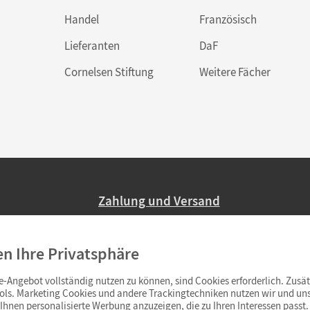
Handel
Französisch
Lieferanten
DaF
Cornelsen Stiftung
Weitere Fächer
Zahlung und Versand
Nur 2,95 EUR Versandkosten in Deutsc
en Ihre Privatsphäre
Ab 59,– EUR Bestellwert liefern wir ve
(Lieferung in 3–6 Tagen).
-Angebot vollständig nutzen zu können, sind Cookies erforderlich. Zusät
ols. Marketing Cookies und andere Trackingtechniken nutzen wir und uns
hnen personalisierte Werbung anzuzeigen, die zu Ihren Interessen passt. 