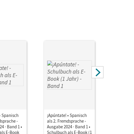
• Spanisch
¡Apúntate! • Spanisch
¡Apúntate
dsprache -
als 2. Fremdsprache -
als 2. Fre
4 · Band 1 •
Ausgabe 2024 · Band 1 •
Ausgabe 2
als E-Book
Schulbuch als E-Book (1
Schulbuch