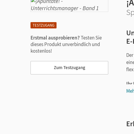
¡
Sp
TESTZUGANG
Un
Erstmal ausprobieren?
Testen Sie
E-
dieses Produkt unverbindlich und
kostenlos!
Der
ein
Zum Testzugang
flex
Ihr
Meh
Er