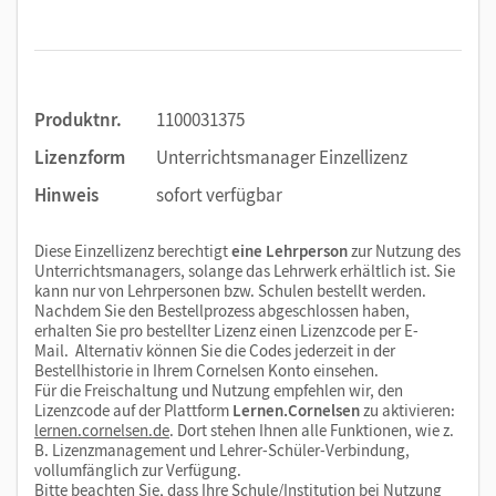
Vorschläge zur Leistungsmessung inkl. Audios mit
Transkripten
den Klassenarbeitstrainer in der Lehrkräftefassung
inkl. Audios mit Transkripten
die Kopiervorlagen zur Lektüre
¿Amigos para siempre?
Produktnr.
1100031375
Stoffverteilungspläne
Lizenzform
Unterrichtsmanager Einzellizenz
das Arbeitsheft (Cuaderno de ejercicios) Elemental in
Hinweis
sofort verfügbar
der Lehrkräftefassung
spielerische interaktive Quiz zu jeder Unidad und zu
Diese Einzellizenz berechtigt
eine Lehrperson
zur Nutzung des
jedem Módulo
(Autocontroles digitales)
Unterrichtsmanagers, solange das Lehrwerk erhältlich ist. Sie
kann nur von Lehrpersonen bzw. Schulen bestellt werden.
Nachdem Sie den Bestellprozess abgeschlossen haben,
erhalten Sie pro bestellter Lizenz einen Lizenzcode per E-
Mit dem Unterrichtsmanager arbeiten Sie flexibel on- oder
Mail. Alternativ können Sie die Codes jederzeit in der
offline, ganz wie es für Sie passt! Wir weisen darauf hin, dass
Bestellhistorie in Ihrem Cornelsen Konto einsehen.
Für die Freischaltung und Nutzung empfehlen wir, den
Ihnen alle Inhaltsupdates in der Onlineversion des
Lizenzcode auf der Plattform
Lernen.Cornelsen
zu aktivieren:
Unterrichtsmanagers automatisch zur Verfügung stehen
lernen.cornelsen.de
. Dort stehen Ihnen alle Funktionen, wie z.
und Sie über verfügbare Updates direkt im Produkt
B. Lizenzmanagement und Lehrer-Schüler-Verbindung,
vollumfänglich zur Verfügung.
informiert werden. Bitte denken Sie bei Offline-Nutzung
Bitte beachten Sie, dass Ihre Schule/Institution bei Nutzung