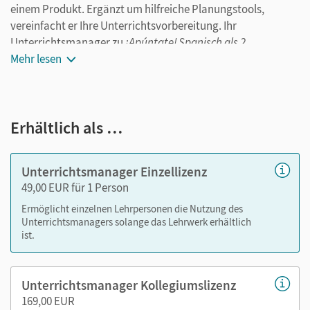
einem Produkt. Ergänzt um hilfreiche Planungstools,
vereinfacht er Ihre Unterrichtsvorbereitung. Ihr
Unterrichtsmanager zu
¡Apúntate! Spanisch als 2.
Fremdsprache – Ausgabe 2024,
Mehr lesen
Band 3 ist ein digitales
Produkt, dessen Inhalte durch
sukzessive Updates
erweitert werden. So werden Sie durch zusätzliche
inhaltliche Updates mit allen Materialien ausgestattet.
Erhältlich als …
Der Unterrichtsmanager umfasst bei Veröffentlichung am
30. Juni 2026:
Unterrichtsmanager Einzellizenz
49,00 EUR für 1 Person
das Schulbuch als E-Book
alle Audios, Videos, Wortschatz- und Grammatik-
Ermöglicht einzelnen Lehrpersonen die Nutzung des
Unterrichtsmanagers solange das Lehrwerk erhältlich
Erklärfilme sowie Feedbackbögen zu den
Tareas
ist.
finales
das Arbeitsheft (Cuaderno de ejercicios) Avanzado in
der Lernenden- und Lehrkräftefassung inkl. Audios
Unterrichtsmanager Kollegiumslizenz
das Arbeitsheft (Cuaderno de ejercicios) Elemental in
169,00 EUR