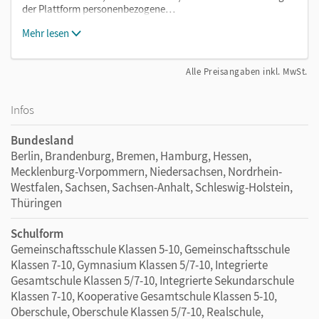
daran, die Materialien zusätzlich herunterzuladen.
der Plattform personenbezogene…
Mehr lesen
Nach Abschluss aller Updates enthält der
vollständige Unterrichtsmanager:
Alle Preisangaben inkl. MwSt.
das Schulbuch als E-Book
das Schulbuch Lehrkräftefassung Plus als E-Book mit
Infos
zahlreichen, editierbaren Kopiervorlagen
Bundesland
alle Audios, Videos, Wortschatz- und Grammatik-
Berlin, Brandenburg, Bremen, Hamburg, Hessen,
Erklärfilme mit Transkripten sowie Feedbackbögen zu
Mecklenburg-Vorpommern, Niedersachsen, Nordrhein-
den
Tareas finales
Westfalen, Sachsen, Sachsen-Anhalt, Schleswig-Holstein,
spielerische interaktive Quiz zu jeder Unidad und
Thüringen
jedem Módulo
(Autocontroles digitales)
die Arbeitshefte (Cuaderno de ejercicios) Avanzado
Schulform
und Elemental in der Lernenden- und
Gemeinschaftsschule Klassen 5-10, Gemeinschaftsschule
Lehrkräftefassung inkl. Audios mit Transkripten
Klassen 7-10, Gymnasium Klassen 5/7-10, Integrierte
Gesamtschule Klassen 5/7-10, Integrierte Sekundarschule
Vorschläge zur Leistungsmessung inkl. Audios mit
Klassen 7-10, Kooperative Gesamtschule Klassen 5-10,
Transkripten
Oberschule, Oberschule Klassen 5/7-10, Realschule,