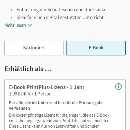
Entlastung der Schultaschen und Rucksäcke
Ideal für einen digital gestützten Unterricht
Mehr lesen
Notiz- und Markierungsmöglichkeit
Jederzeit unkompliziert verfügbar
Viele digitale Funktionen unterstützen das Lehren und
Kartoniert
E-Book
Lernen:
Notizen erstellen
Erhältlich als …
Markierungen setzen
Text ergänzen
E-Book PrintPlus-Lizenz - 1 Jahr
Lesezeichen hinzufügen
1,99 EUR für 1 Person
Suchen im Text
Für alle, die im Unterricht bereits die Printausgabe
Zoomen
verwenden
Die kostengünstige Lizenz für diejenigen, die das E-Book
ein Jahr lang ergänzend zum Print-Titel nutzen möchten.
Diese Lizenz kann nur von Lehrkräften und Schulen