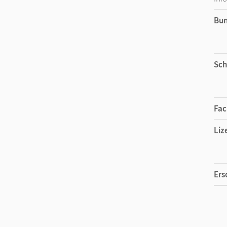
Bu
Sch
Fac
Liz
Ers
Liz