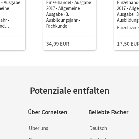
 - Ausgabe
Einzelhandel - Ausgabe
Einzelhand
meine
2017 • Allgemeine
2017 • Allg
Ausgabe · 3.
Ausgabe · 3
ahr •
Ausbildungsjahr •
Ausbildungs
und
Fachkunde
Fachkunde 
Einzellizen
Im Paket
34,99 EUR
17,50 EU
Potenziale entfalten
Über Cornelsen
Beliebte Fächer
Über uns
Deutsch