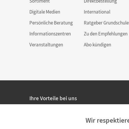
Sortiment
Direktbestellung
Digitale Medien
International
Persönliche Beratung
Ratgeber Grundschule
Informationszentren
Zu den Empfehlungen
Veranstaltungen
Abo kündigen
Ihre Vorteile bei uns
20% Prüfnachlass für Lehrkräfte
Wir respektier
Persönliche Angebote für Lehrkräfte