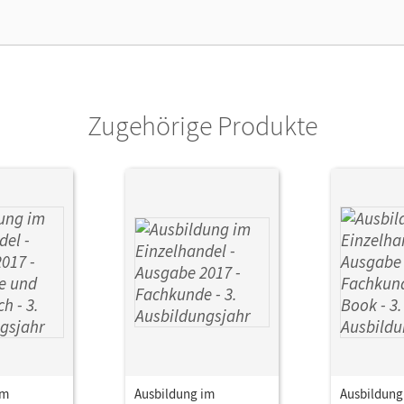
lag
Cornelsen Verlag
or/-in
Simons-Kövér, Claudia; Piek, Michael; Hilleb
Christian; Pütz, Roswitha
Zugehörige Produkte
im
Ausbildung im
Ausbildung