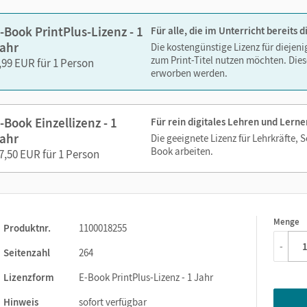
-Book PrintPlus-Lizenz - 1
Für alle, die im Unterricht bereits
ahr
Die kostengünstige Lizenz für diejen
zum Print-Titel nutzen möchten. Dies
,99 EUR für 1 Person
erworben werden.
-Book Einzellizenz - 1
Für rein digitales Lehren und Lerne
ahr
Die geeignete Lizenz für Lehrkräfte, 
Book arbeiten.
7,50 EUR für 1 Person
Menge
1
Produktnr.
1100018255
-
Seitenzahl
264
Lizenzform
E-Book PrintPlus-Lizenz - 1 Jahr
Hinweis
sofort verfügbar