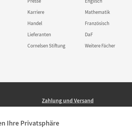
Presse
Englisch
Karriere
Mathematik
Handel
Französisch
Lieferanten
DaF
Cornelsen Stiftung
Weitere Fächer
Zahlung und Versand
Nur 2,95 EUR Versandkosten in Deutsc
en Ihre Privatsphäre
Ab 59,– EUR Bestellwert liefern wir ve