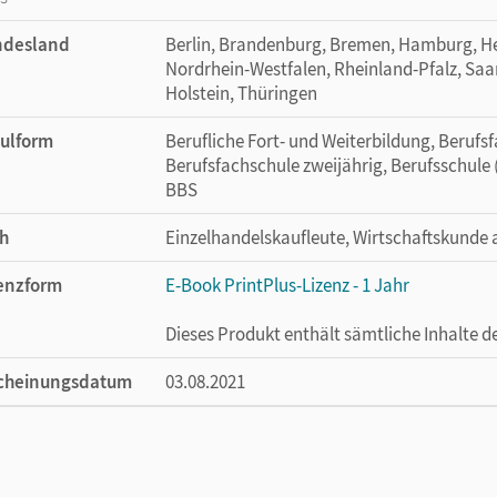
ndesland
Berlin, Brandenburg, Bremen, Hamburg, H
Nordrhein-Westfalen, Rheinland-Pfalz, Saa
Holstein, Thüringen
ulform
Berufliche Fort- und Weiterbildung, Berufsf
Berufsfachschule zweijährig, Berufsschule 
BBS
h
Einzelhandelskaufleute, Wirtschaftskunde
enzform
E-Book PrintPlus-Lizenz - 1 Jahr
Dieses Produkt enthält sämtliche Inhalte 
cheinungsdatum
03.08.2021
enztext
Die kostengünstige Lizenz für diejenigen, d
Titel nutzen möchten. Diese Lizenz kann n