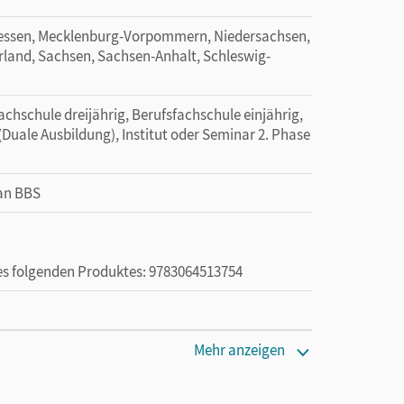
essen, Mecklenburg-Vorpommern, Niedersachsen,
rland, Sachsen, Sachsen-Anhalt, Schleswig-
achschule dreijährig, Berufsfachschule einjährig,
(Duale Ausbildung), Institut oder Seminar 2. Phase
 an BBS
des folgenden Produktes: 9783064513754
ie das E-Book ein Jahr lang ergänzend zum Print-
Mehr anzeigen
ur von Lehrkräften und Schulen erworben werden.