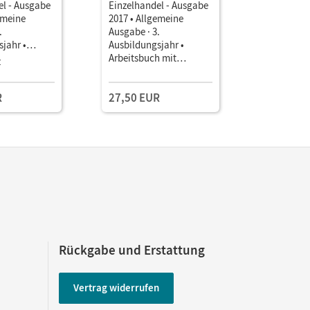
el - Ausgabe
Einzelhandel - Ausgabe
Einzelhan
emeine
2017 • Allgemeine
2017 • Al
.
Ausgabe · 3.
Ausgabe · 
jahr •
Ausbildungsjahr •
Ausbildun
als E-Book
Arbeitsbuch mit
Handreich
z
Einzellize
Lernsituationen
Unterrich
R
27,50 EUR
22,50 E
Rückgabe und Erstattung
Vertrag widerrufen