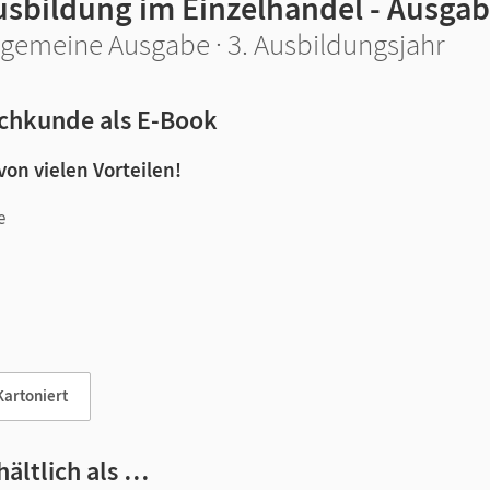
usbildung im Einzelhandel - Ausgab
lgemeine Ausgabe · 3. Ausbildungsjahr
chkunde als E-Book
 von vielen Vorteilen!
e
n und Lernen:
Kartoniert
hältlich als …