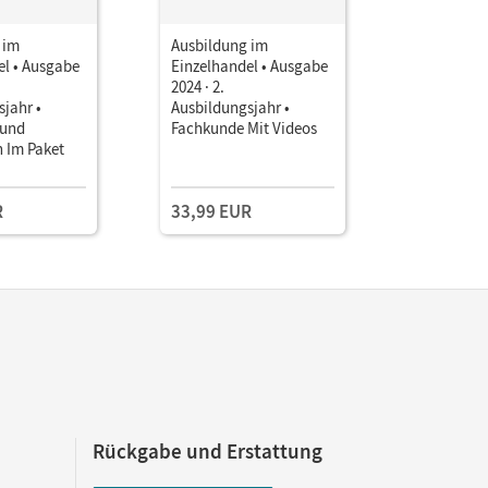
 im
Ausbildung im
Ausbildun
el • Ausgabe
Einzelhandel • Ausgabe
Einzelhan
2024 · 2.
2024 · 2.
jahr •
Ausbildungsjahr •
Ausbildun
 und
Fachkunde Mit Videos
Interaktiv
h Im Paket
mit Lerns
Testzuga
R
33,99 EUR
Rückgabe und Erstattung