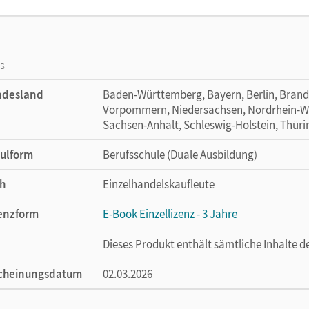
os
ndesland
Baden-Württemberg, Bayern, Berlin, Bran
Vorpommern, Niedersachsen, Nordrhein-Wes
Sachsen-Anhalt, Schleswig-Holstein, Thür
ulform
Berufsschule (Duale Ausbildung)
h
Einzelhandelskaufleute
enzform
E-Book Einzellizenz - 3 Jahre
Dieses Produkt enthält sämtliche Inhalte 
cheinungsdatum
02.03.2026
enztext
Die geeignete Lizenz für Lehrkräfte, Schul