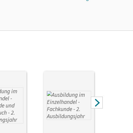
Klaus; Kost, Antje; Fritz, Christian; Pütz, Roswitha