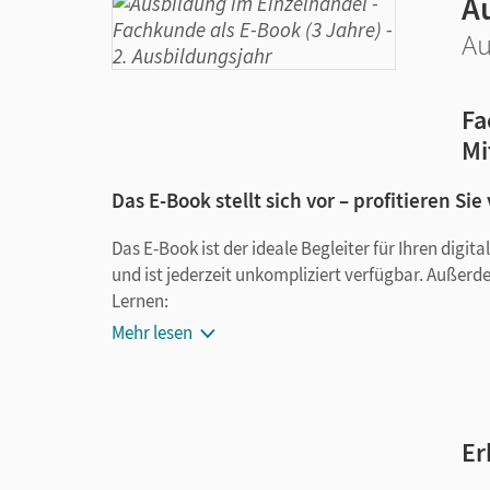
A
Au
Fa
Mi
Das E-Book stellt sich vor – profitieren Sie
Das E-Book ist der ideale Begleiter für Ihren digi
und ist jederzeit unkompliziert verfügbar. Außerd
Lernen:
Mehr lesen
Notizen erstellen
Markierungen setzen
Text ergänzen
Lesezeichen hinzufügen
Er
im Text suchen