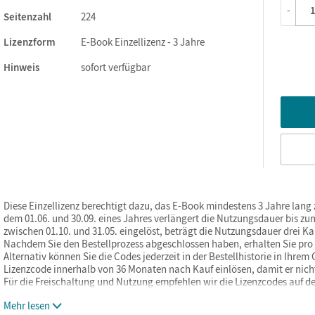
-
Seitenzahl
224
Lizenzform
E-Book Einzellizenz - 3 Jahre
Hinweis
sofort verfügbar
Diese Einzellizenz berechtigt dazu, das E-Book mindestens 3 Jahre lang
dem 01.06. und 30.09. eines Jahres verlängert die Nutzungsdauer bis zum
zwischen 01.10. und 31.05. eingelöst, beträgt die Nutzungsdauer drei Ka
Nachdem Sie den Bestellprozess abgeschlossen haben, erhalten Sie pro b
Alternativ können Sie die Codes jederzeit in der Bestellhistorie in Ihre
Lizenzcode innerhalb von 36 Monaten nach Kauf einlösen, damit er nicht 
Für die Freischaltung und Nutzung empfehlen wir die Lizenzcodes auf d
Mehr lesen