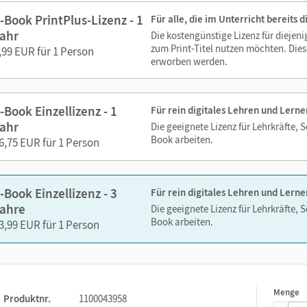
-Book PrintPlus-Lizenz - 1
Für alle, die im Unterricht bereits
ahr
Die kostengünstige Lizenz für diejen
ks. Sie sind seitengenau platziert, damit Sie und Ihre Schüler/-i
zum Print-Titel nutzen möchten. Dies
,99 EUR für 1 Person
So gestalten Sie das Lehren und Lernen zeitsparend und
erworben werden.
itaufwendiges Suchen!
-Book Einzellizenz - 1
Für rein digitales Lehren und Lerne
ahr
Die geeignete Lizenz für Lehrkräfte, 
Book arbeiten.
6,75 EUR für 1 Person
tlichen Kernthemen
-Book Einzellizenz - 3
Für rein digitales Lehren und Lerne
ahre
Die geeignete Lizenz für Lehrkräfte, 
Book arbeiten.
3,99 EUR für 1 Person
Menge
1
Produktnr.
1100043958