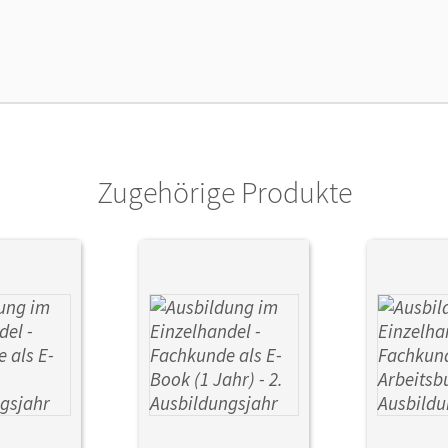
arbeiten.
lag
Cornelsen Verlag
or/-in
Simons-Kövér, Claudia; Piek, Michael; Otte, 
Zugehörige Produkte