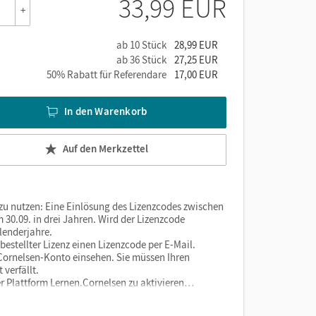
33,99 EUR
+
ab 10 Stück
28,99 EUR
ab 36 Stück
27,25 EUR
50% Rabatt für Referendare
17,00 EUR
In den Warenkorb
Auf den Merkzettel
 zu nutzen: Eine Einlösung des Lizenzcodes zwischen
 30.09. in drei Jahren. Wird der Lizenzcode
lenderjahre.
estellter Lizenz einen Lizenzcode per E-Mail.
m Cornelsen-Konto einsehen. Sie müssen Ihren
verfällt.
er Plattform Lernen.Cornelsen zu aktivieren…