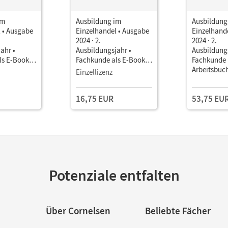
im
Ausbildung im
Ausbildung
 • Ausgabe
Einzelhandel • Ausgabe
Einzelhand
2024 · 2.
2024 · 2.
ahr •
Ausbildungsjahr •
Ausbildungs
ls E-Book
Fachkunde als E-Book
Fachkunde
(1 Jahr) Mit Medien
Arbeitsbuc
Einzellizenz
16,75 EUR
53,75 EU
Potenziale entfalten
Über Cornelsen
Beliebte Fächer