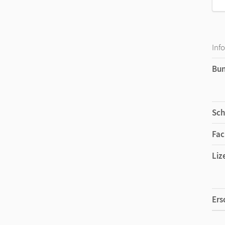
Inf
Bu
Sch
Fac
Liz
Ers
Liz