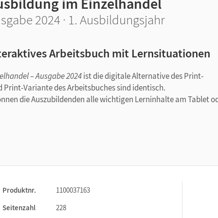
usbildung im Einzelhandel
sgabe 2024 · 1. Ausbildungsjahr
teraktives Arbeitsbuch mit Lernsituationen
zelhandel – Ausgabe 2024
ist die digitale Alternative des Print-
d Print-Variante des Arbeitsbuches sind identisch.
önnen die Auszubildenden alle wichtigen Lerninhalte am Tablet o
en:
Die Inhalte des gedruckten Arbeitsbuches sind 100%ig
aufbereiteten Lernumgebung finden sich die Lernenden sofort zure
Produktnr.
1100037163
n Print- und digitalem Arbeitsbuch im Unterricht ist möglich.
sschule, zu Hause oder an anderen Lernorten.
Seitenzahl
228