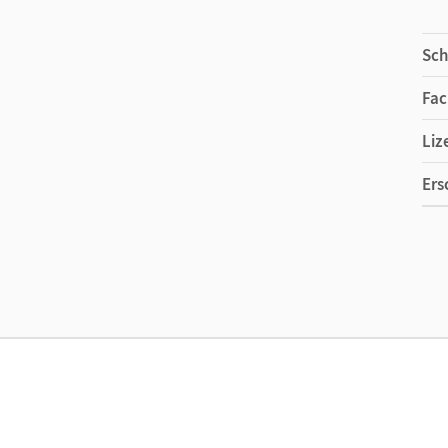
Sch
Fac
Liz
Ers
Liz
Ver
Aut