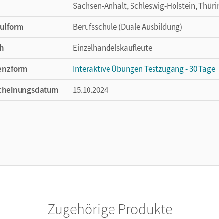
Sachsen-Anhalt, Schleswig-Holstein, Thür
ulform
Berufsschule (Duale Ausbildung)
h
Einzelhandelskaufleute
enzform
Interaktive Übungen Testzugang - 30 Tage
cheinungsdatum
15.10.2024
enztext
Kostenloser Zugang, um die interaktiven Ü
lag
Cornelsen Verlag
or/-in
Fritz, Christian; Kost, Antje; Otte, Klaus; 
Zugehörige Produkte