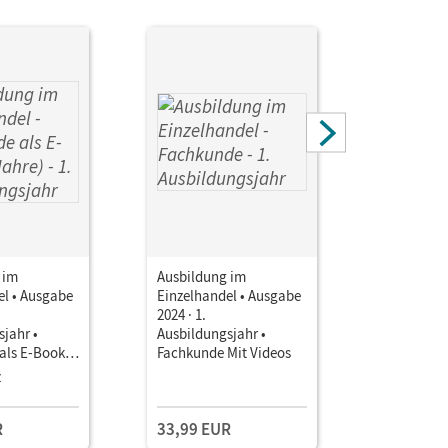
 im
Ausbildung im
Ausbildun
el • Ausgabe
Einzelhandel • Ausgabe
Einzelhan
2024 · 1.
2024 · 1.
jahr •
Ausbildungsjahr •
Ausbildun
als E-Book
Fachkunde Mit Videos
Fachkund
it Medien
Arbeitsbu
z
R
33,99 EUR
53,75 E