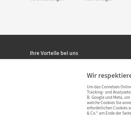
Ihre Vorteile bei uns
20% Prüfnachlass für Lehrkräfte
Wir respektier
Persönliche Angebote für Lehrkräfte
Um das Cornelsen Online
Sicheres Einkaufen mit SSL-Verschlüsselung
Tracking- und Analyseto
B. Google und Meta, um I
Verlängerte
Widerrufsfrist
von 4 Wochen
welche Cookies Sie anne
erforderlichen Cookies 
& Co.“ am Ende der Seite
Schnelle und einfache Retourenabwicklung