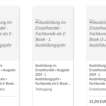
im
Ausbildung im
Ausbildung
 • Ausgabe
Einzelhandel • Ausgabe
Einzelhand
2024 · 1.
2024 · 1.
ahr •
Ausbildungsjahr •
Ausbildungs
ls E-Book
Fachkunde als E-Book
Fachkunde 
Mit Medien
(3 Jahre) M
zenz
Testzugang
Einzellizen
33,99 EU