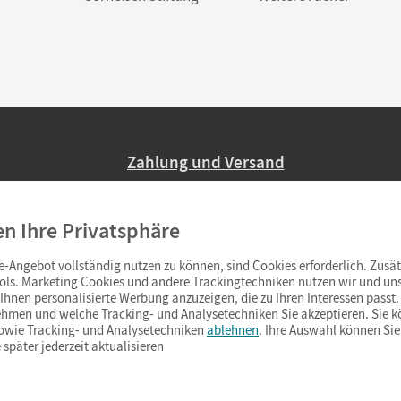
Zahlung und Versand
Nur 2,95 EUR Versandkosten in Deutsc
en Ihre Privatsphäre
Ab 59,– EUR Bestellwert liefern wir ve
(Lieferung in 3–6 Tagen).
-Angebot vollständig nutzen zu können, sind Cookies erforderlich. Zusät
ols. Marketing Cookies und andere Trackingtechniken nutzen wir und uns
hnen personalisierte Werbung anzuzeigen, die zu Ihren Interessen passt. 
hmen und welche Tracking- und Analysetechniken Sie akzeptieren. Sie k
sowie Tracking- und Analysetechniken
ablehnen
. Ihre Auswahl können Sie
 später jederzeit aktualisieren