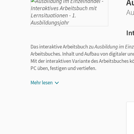
A
Au
In
Das interaktive Arbeitsbuch zu
Ausbildung im Ein
Arbeitsbuches. Inhalt und Aufbau von digitaler un
Mit der interaktiven Variante des Arbeitsbuches k
PC üben, festigen und vertiefen.
Das bieten die interaktiven Arbeitsbücher:
Mehr lesen
Alle Lerninhalte interaktiv oder digital üb
umgesetzt.
Intuitive Bedienung:
In der übersichtlich 
Hybrides Lernen:
Eine parallele Nutzung vo
Überall zuverlässig verfügbar
in der Beruf