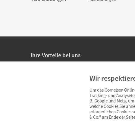
Ihre Vorteile bei uns
20% Prüfnachlass für Lehrkräfte
Wir respektier
Persönliche Angebote für Lehrkräfte
Um das Cornelsen Online
Sicheres Einkaufen mit SSL-Verschlüsselung
Tracking- und Analyseto
B. Google und Meta, um I
Verlängerte
Widerrufsfrist
von 4 Wochen
welche Cookies Sie anne
erforderlichen Cookies 
& Co.“ am Ende der Seite
Schnelle und einfache Retourenabwicklung