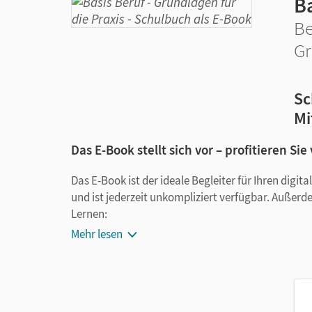
B
Be
Gr
Sc
Mi
Das E-Book stellt sich vor – profitieren Sie
Das E-Book ist der ideale Begleiter für Ihren digi
und ist jederzeit unkompliziert verfügbar. Außerd
Lernen:
Mehr lesen
Notizen erstellen
Markierungen setzen
Text ergänzen
Lesezeichen hinzufügen