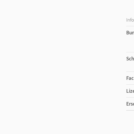
Inf
Bu
Sch
Fac
Liz
Ers
Liz
Ver