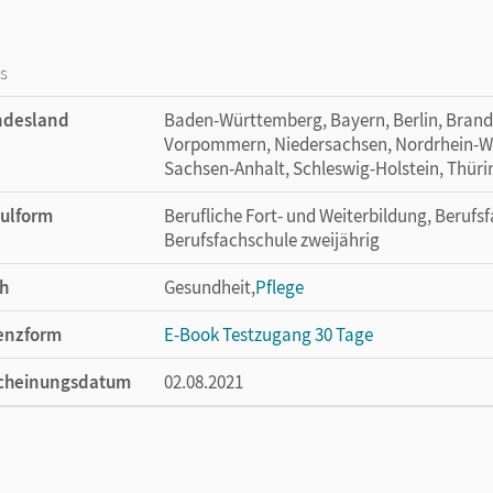
os
ndesland
Baden-Württemberg, Bayern, Berlin, Bran
Vorpommern, Niedersachsen, Nordrhein-Wes
Sachsen-Anhalt, Schleswig-Holstein, Thür
ulform
Berufliche Fort- und Weiterbildung, Berufsf
Berufsfachschule zweijährig
h
Gesundheit,
Pflege
enzform
E-Book Testzugang 30 Tage
cheinungsdatum
02.08.2021
enztext
Kostenloser Zugang, um das E-Book 30 Tage
lag
Cornelsen Verlag