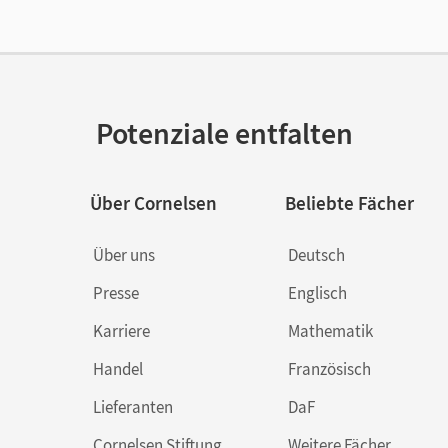
or/-in
Polzin, Christina; Jacobi-Wanke, Heike
Potenziale entfalten
Über Cornelsen
Beliebte Fächer
Über uns
Deutsch
Presse
Englisch
Karriere
Mathematik
Handel
Französisch
Lieferanten
DaF
Cornelsen Stiftung
Weitere Fächer