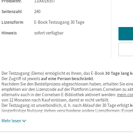
Produktnr.
1100018357
Seitenzahl
240
Lizenzform
E-Book Testzugang 30 Tage
ks. Sie sind seitengenau platziert, damit Sie und Ihre Schüler/-i
So gestalten Sie das Lehren und Lernen zeitsparend und
Hinweis
sofort verfügbar
itaufwendiges Suchen!
Der Testzugang (Demo) ermöglicht es Ihnen, das E-Book
30 Tage lang k
Der Zugriff ist jeweils
auf eine Person beschränkt
.
Nachdem Sie den Bestellprozess abgeschlossen haben, erhalten Sie eine
empfehlen wir den Lizenzcode auf der Plattform Lernen.Cornelsen zu akt
alternativ auch in der Cornelsen E-Bibliothek aktiviert werden:
mein.cor
von 12 Monaten nach Kauf einlösen, damit er nicht verfällt.
Der Testzugang ist unverbindlich, d. h. nach Ablauf der 30 Tage erfolgt
k
längerfristige Nutzung stehen verschiedene andere Lizenzformen (Einz
Mehr lesen