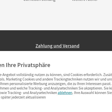
Zahlung und Versand
Nur 2,95 EUR Versandkosten in Deutsc
en Ihre Privatsphäre
Ab 59,– EUR Bestellwert liefern wir ve
(Lieferung in 3–6 Tagen).
-Angebot vollständig nutzen zu können, sind Cookies erforderlich. Zusät
ols. Marketing Cookies und andere Trackingtechniken nutzen wir und uns
hnen personalisierte Werbung anzuzeigen, die zu Ihren Interessen passt. 
hmen und welche Tracking- und Analysetechniken Sie akzeptieren. Sie k
sowie Tracking- und Analysetechniken
ablehnen
. Ihre Auswahl können Sie
 später jederzeit aktualisieren