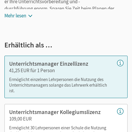
er Ihre Unterrichtsvorbereitung und -
durchführung enorm. Sparen Sie Zeit beim Planen der
Stunden und fügen Sie auch eigene Materialien ganz leicht
Mehr lesen
hinzu. Speichern Sie Ihre individuelle Version und arbeiten
Sie dabei ganz flexibel on- oder offline, ganz wie es für Sie
passt! Ihr Unterrichtsmanager enthält:
Erhältlich als …
E-Book mit seitengenauer Materialanordnung
Teaching Guide
Unterrichtsmanager Einzellizenz
Audios
41,25 EUR für 1 Person
Videos
Ermöglicht einzelnen Lehrpersonen die Nutzung des
Lösungen- Arbeitsblätter und Kopiervorlagen
Unterrichtsmanagers solange das Lehrwerk erhältlich
Transkripte zu Audios und Videos
ist.
Mit dem Kauf erhalten Sie einen Code zur Freischaltung des
Unterrichtsmanager Kollegiumslizenz
E-Books auf
mein.cornelsen.de
.
109,00 EUR
Alternativ können Sie das E-Book auch auf der Plattform
Lernen.Cornelsen (mit neuen Features) aktivieren:
Ermöglicht 30 Lehrpersonen einer Schule die Nutzung