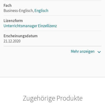
Fach
Business-Englisch,
Englisch
Lizenzform
Unterrichtsmanager Einzellizenz
Erscheinungsdatum
21.12.2020
Lizenztext
Mehr anzeigen
Ermöglicht einzelnen Lehrpersonen die Nutzung des
Unterrichtsmanagers solange das Lehrwerk erhältlich ist.
Verlag
Cornelsen Verlag
Zugehörige Produkte