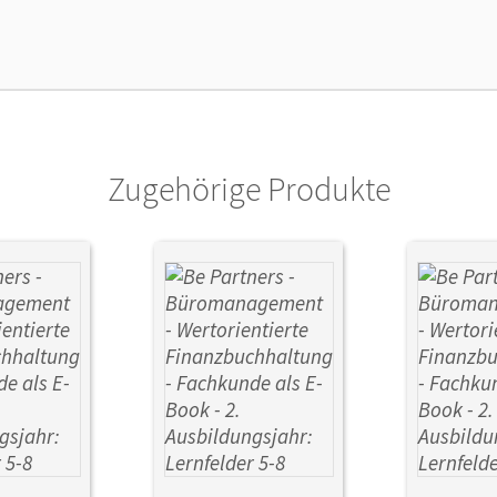
lag
Cornelsen Verlag
or/-in
Franke, Kai; Bodamer, Jens; Rottmeier, Mich
Sikorski, Gabriele
Zugehörige Produkte