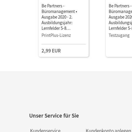
Be Partners -
Be Partners -
Büromanagement •
Büromanage
Ausgabe 2020 · 2.
Ausgabe 2020
Ausbildungsjahr:
Ausbildungsj
Lernfelder 5-8
Lernfelder 5-
Bilanzorientierte
Bilanzorient
PrintPlus-Lizenz
Testzugang
Finanzbuchhaltung •
Finanzbuchh
Fachkunde als E-Book
Fachkunde a
2,99 EUR
Mit Medien
Mit Medien
Unser Service für Sie
Kundenservice
Kundenkonto anlegen