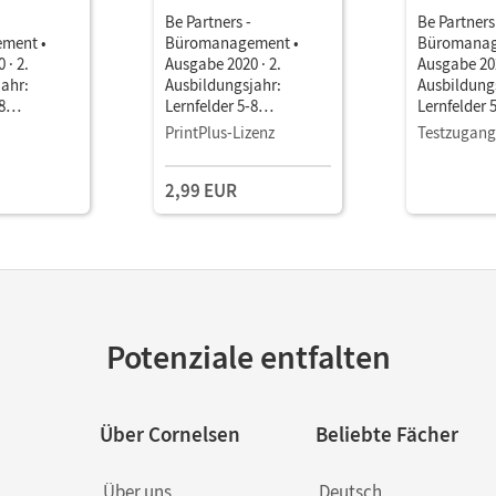
Be Partners -
Be Partners
ment •
Büromanagement •
Büromanag
 · 2.
Ausgabe 2020 · 2.
Ausgabe 202
ahr:
Ausbildungsjahr:
Ausbildung
8
Lernfelder 5-8
Lernfelder 
ierte
Wertorientierte
Wertorienti
PrintPlus-Lizenz
Testzugang
altung •
Finanzbuchhaltung •
Finanzbuch
ls E-Book
Fachkunde als E-Book
Fachkunde 
2,99 EUR
Mit Medien
Mit Medien
Potenziale entfalten
Über Cornelsen
Beliebte Fächer
Über uns
Deutsch