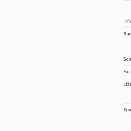
Inf
Bu
Sch
Fac
Liz
Ers
Liz