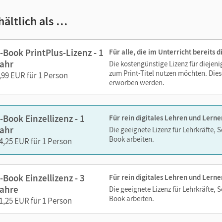
im Text suchen
hältlich als …
zoomen
 Medien sind wichtige Bestandteile dieses E-Books. Sie sind seiten
-Book PrintPlus-Lizenz - 1
Für alle, die im Unterricht bereits
erzeit unkompliziert darauf zugreifen können. So gestalten Sie d
ahr
Die kostengünstige Lizenz für diejen
echslungsreich. Kein Medienwechsel! Kein zeitaufwendiges Suc
zum Print-Titel nutzen möchten. Dies
,99 EUR für 1 Person
erworben werden.
ien in diesem E-Book:
-Book Einzellizenz - 1
Für rein digitales Lehren und Lerne
Videos
ahr
Die geeignete Lizenz für Lehrkräfte, 
Book arbeiten.
4,25 EUR für 1 Person
zung der E-Books auf Ihrer Lernplattform
 möchten die E-Books auf Ihrer Lernplattform oder in Ihrem Lea
blem! Via LTI-Lizenz lassen sich die digitalen Ausgaben ganz einfac
-Book Einzellizenz - 3
Für rein digitales Lehren und Lerne
eren Fachberater/-innen für die Berufliche Bildung unter
cornels
ahre
Die geeignete Lizenz für Lehrkräfte, 
 freuen uns auf Ihre Anfrage!
Book arbeiten.
1,25 EUR für 1 Person