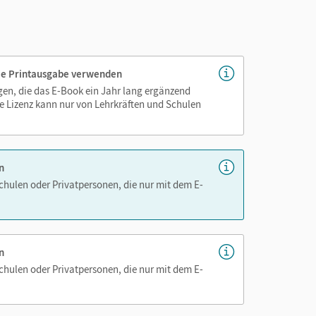
genau platziert, damit Sie und Ihre Schüler/-innen
 die Printausgabe verwenden
as Lehren und Lernen zeitsparend und
igen, die das E-Book ein Jahr lang ergänzend
hen!
e Lizenz kann nur von Lehrkräften und Schulen
n
Schulen oder Privatpersonen, die nur mit dem E-
rning Management System (LMS) nutzen? Kein
h in Ihr LMS integrieren. Melden Sie sich bitte bei
n
en.de/service/berater
Schulen oder Privatpersonen, die nur mit dem E-