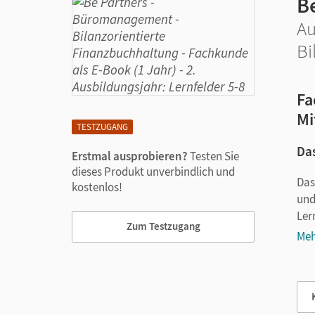
B
Au
Bi
Fa
Mi
TESTZUGANG
Das
Erstmal ausprobieren?
Testen Sie
dieses Produkt unverbindlich und
Das
kostenlos!
und
Ler
Zum Testzugang
Meh