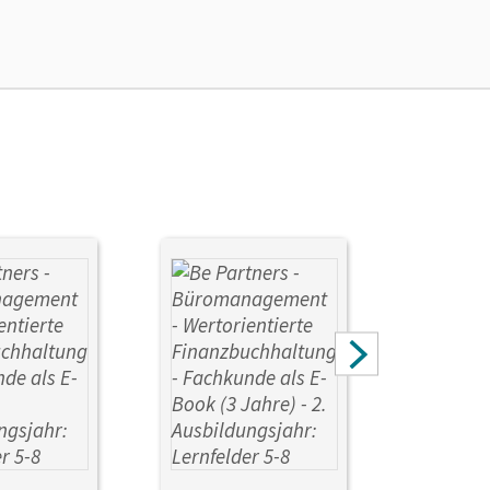
ael; Hall, Stephanie; Löbs, Beate; Kiefer, Sabine;