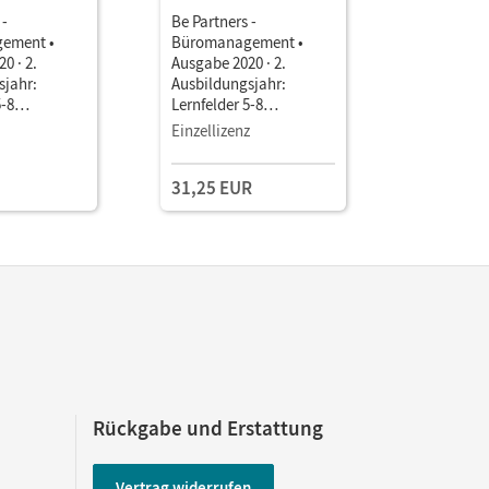
 -
Be Partners -
Be Partner
ement •
Büromanagement •
Büromana
0 · 2.
Ausgabe 2020 · 2.
Ausgabe 20
sjahr:
Ausbildungsjahr:
Ausbildun
5-8
Lernfelder 5-8
Lernfelder
erte
Wertorientierte
Bilanzorie
Einzellizenz
Einzellize
haltung •
Finanzbuchhaltung •
Finanzbuc
als E-Book
Fachkunde als E-Book
Fachkunde
31,25 EUR
31,25 E
(3 Jahre) Mit Medien
(3 Jahre) 
Rückgabe und Erstattung
Vertrag widerrufen