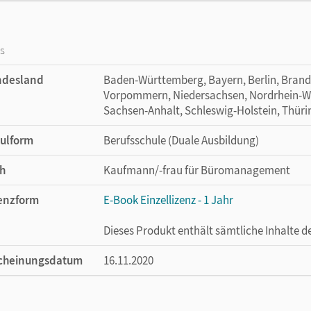
os
ndesland
Baden-Württemberg, Bayern, Berlin, Bran
Vorpommern, Niedersachsen, Nordrhein-Wes
Sachsen-Anhalt, Schleswig-Holstein, Thür
ulform
Berufsschule (Duale Ausbildung)
h
Kaufmann/-frau für Büromanagement
enzform
E-Book Einzellizenz - 1 Jahr
Dieses Produkt enthält sämtliche Inhalte 
cheinungsdatum
16.11.2020
enztext
Die geeignete Lizenz für Lehrkräfte, Schul
arbeiten.