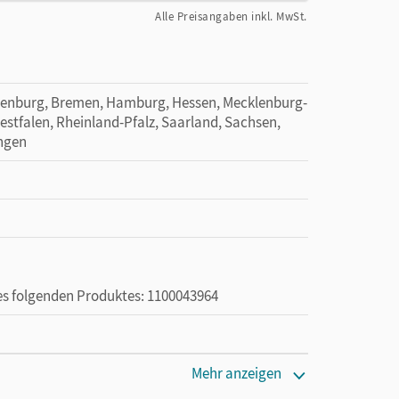
Alle Preisangaben inkl. MwSt.
denburg, Bremen, Hamburg, Hessen, Mecklenburg-
tfalen, Rheinland-Pfalz, Saarland, Sachsen,
ingen
des folgenden Produktes: 1100043964
en oder Privatpersonen, die nur mit dem E-Book
Mehr anzeigen