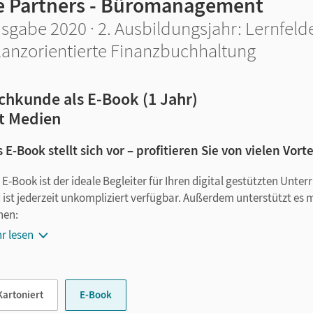
e Partners - Büromanagement
sgabe 2020 · 2. Ausbildungsjahr: Lernfeld
lanzorientierte Finanzbuchhaltung
chkunde als E-Book (1 Jahr)
t Medien
 E-Book stellt sich vor – profitieren Sie von vielen Vorte
 E-Book ist der ideale Begleiter für Ihren digital gestützten Unte
 ist jederzeit unkompliziert verfügbar. Außerdem unterstützt es 
nen:
r lesen
Notizen erstellen
Markierungen setzen
Text ergänzen
Kartoniert
E-Book
Lesezeichen hinzufügen