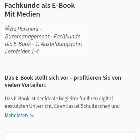
Fachkunde als E-Book
Mit Medien
Das E-Book stellt sich vor – profitieren Sie von
vielen Vorteilen!
Das E-Book ist der ideale Begleiter für Ihren digital
gestützten Unterricht. Es entlastet Schultaschen und
Rucksäcke und ist jederzeit unkompliziert verfügbar.
Mehr lesen
Außerdem unterstützt es mit vielen digitalen Funktionen
das Lehren und Lernen: