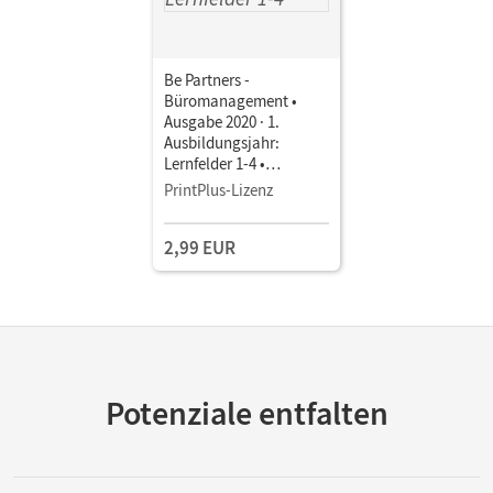
Be Partners -
Büromanagement •
Ausgabe 2020 · 1.
Ausbildungsjahr:
Lernfelder 1-4 •
Fachkunde als E-Book
PrintPlus-Lizenz
Mit Medien
2,99 EUR
Potenziale entfalten