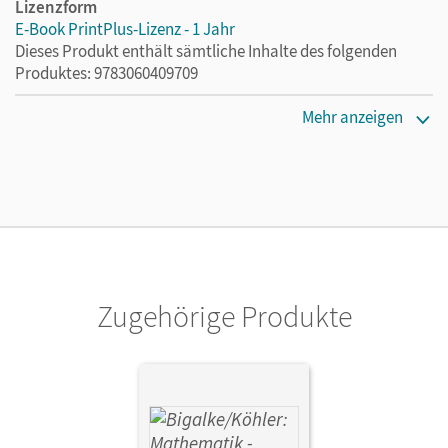
Lizenzform
E-Book PrintPlus-Lizenz - 1 Jahr
Dieses Produkt enthält sämtliche Inhalte des folgenden
Produktes: 9783060409709
Erscheinungsdatum
Mehr anzeigen
03.08.2021
Lizenztext
Die kostengünstige Lizenz für diejenigen, die das E-Book
ein Jahr lang ergänzend zum Print-Titel nutzen möchten.
Diese Lizenz kann nur von Lehrkräften und Schulen
erworben werden.
Zugehörige Produkte
Verlag
Cornelsen Verlag
Herausgeber/-in
Köhler, Norbert; Bigalke, Anton
Autor/-in