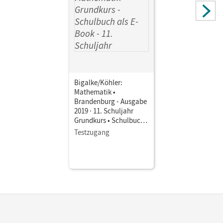
Köhler, Norbert; Bigalke, Anton; Kuschnerow, Horst;
Ledworuski, Gabriele
Bigalke/Köhler:
Mathematik •
Brandenburg - Ausgabe
2019 · 11. Schuljahr
Grundkurs • Schulbuch
als E-Book
Testzugang