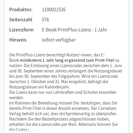
Produktnr.
1100021526
Seitenzahl
576
Lizenzform
E-Book PrintPlus-Lizenz - 1 Jahr
Hinweis
sofort verfügbar
Die PrintPlus-Lizenz berechtigt Nutzer/-innen, das E-
Book
mindestens 1 Jahr lang ergänzend zum Print-Titel
zu
nutzen: Die Einlösung eines Lizenzcodes zwischen dem 1. Juni
und 30. September eines Jahres verlängert die Nutzungsdauer
bis zum 30. September des Folgejahres. Wird ein Lizenzcode
zwischen 1. Oktober und 31. Mai eingelöst, beträgt die
Nutzungsdauer ein Kalenderjahr.
Die Lizenz kann nur von Lehrkräften und Schulen erworben
werden.
Im Rahmen der Bestellung müssen Sie bestätigen, dass Sie
bereits Print-Titel in dieser Anzahl einsetzen. Der Cornelsen
Verlag behält sich vor, dies stichprobenartig zu überprüfen.
Nachdem Sie den Bestellprozess abgeschlossen haben,
erhalten Sie die Lizenzcodes per Mail. Alternativ können Sie
die Codes j…