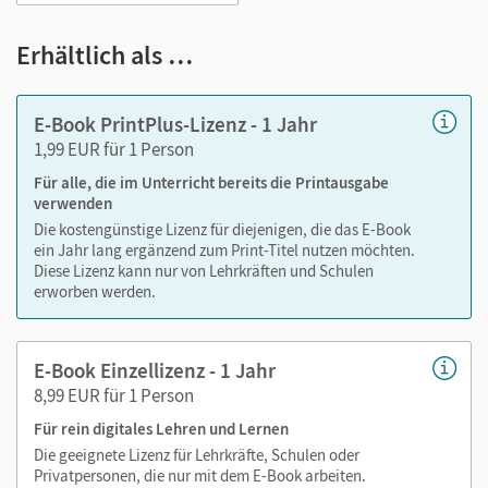
Notizen erstellen
Erhältlich als …
Markierungen setzen
Text ergänzen
E-Book PrintPlus-Lizenz - 1 Jahr
Lesezeichen hinzufügen
1,99 EUR für 1 Person
Suchen im Text
Für alle, die im Unterricht bereits die Printausgabe
Zoomen
verwenden
Die kostengünstige Lizenz für diejenigen, die das E-Book
ein Jahr lang ergänzend zum Print-Titel nutzen möchten.
Diese Lizenz kann nur von Lehrkräften und Schulen
erworben werden.
E-Book Einzellizenz - 1 Jahr
8,99 EUR für 1 Person
Für rein digitales Lehren und Lernen
Die geeignete Lizenz für Lehrkräfte, Schulen oder
Privatpersonen, die nur mit dem E-Book arbeiten.