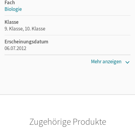
Fach
Biologie
Klasse
9. Klasse, 10. Klasse
Erscheinungsdatum
06.07.2012
Maße
Mehr anzeigen
Länge: 25,9 cm, Breite: 19,1 cm, Höhe: 0,7 cm
Verlag
Cornelsen: VWV
Herausgeber/-in
Göbel, Engelhardt; Vopel, Volker
Zugehörige Produkte
Autor/-in
Hampl, Udo; Kleesattel, Walter; Budde, Julia; Göbel,
Engelhardt; Gräbe, Gabriele; Handschuh, Patrick; Jentsch,