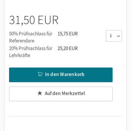
Arbeitsweisen.
Ausblicke
stellen aktuelle Anwendungsbereiche dar.
31,50 EUR
Jedes Kapitel schließt mit Überblick und
Alles klar?
-
also einer Zusammenfassung und einem Aufgabenteil,
50% Prüfnachlass für
15,75 EUR
um das Gelernte zu sichern.
Referendare
20% Prüfnachlass für
25,20 EUR
Lehrkräfte
In den Warenkorb
Auf den Merkzettel