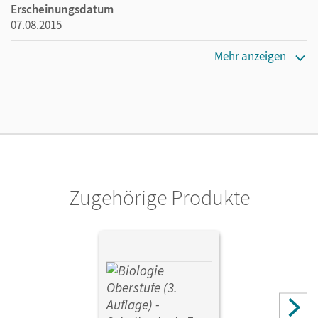
Erscheinungsdatum
07.08.2015
Maße
Mehr anzeigen
Länge: 25,9 cm, Breite: 19 cm, Höhe: 0,7 cm
Verlag
Cornelsen Verlag
Herausgeber/-in
Weber, Ulrich
Zugehörige Produkte
Autor/-in
Esders, Stefanie; Kleesattel, Walter; Brott, Axel Björn;
Ruppert, Wolfgang; Scholz, Frank; Gräbe, Gabriele;
Scherer, Monika; Weber, Ulrich; Kleinert, Reiner;
Engelhardt, Brigitte; Groß, Silke; Weis, Marianne; Wilhelm,
Karl; Ahlswede, Heike; Meier, Andreas; Remy, André