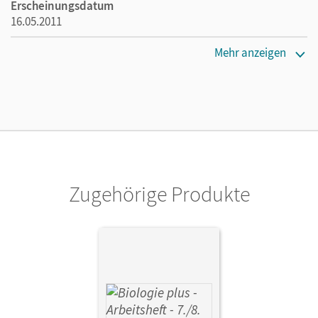
Erscheinungsdatum
16.05.2011
Maße
Mehr anzeigen
Länge: 26,3 cm, Breite: 19,1 cm, Höhe: 1,2 cm
Verlag
Cornelsen: VWV
Herausgeber/-in
Göbel, Engelhardt; Vopel, Volker
Zugehörige Produkte
Autor/-in
Hampl, Udo; Gräbe, Gabriele; Freiman, Thomas; Bruns,
Ekhard; Handschuh, Patrick; Göbel, Engelhardt; Budde,
Julia