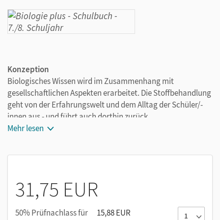
Konzeption
Biologisches Wissen wird im Zusammenhang mit
gesellschaftlichen Aspekten erarbeitet. Die Stoffbehandlung
geht von der Erfahrungswelt und dem Alltag der Schüler/-
innen aus - und führt auch dorthin zurück.
Mehr lesen
Die problemorientierte Darstellung des Stoffes bezieht
die Lernenden als Suchende und Forschende ein und
regt sie zu selbsttätigem, einsichtigem Lernen an.
Fachübergreifende Seiten zu Themen der Umwelt,
31,75 EUR
Gesundheit oder Energie öffnen den Blick für die
Anwendungsbereiche der Biologie.
Projekte begünstigen soziale Lernformen und lassen
50% Prüfnachlass für
15,88 EUR