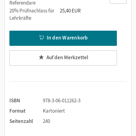
die Schüler/-innen über längere Zeit selbstständig
Referendare
Aufträge mit ganzheitlicher Sichtweise bearbeiten.
20% Prüfnachlass für
25,40 EUR
Biologie plus
ist handlungs-
und
lernzielorientiert.
Lehrkräfte
Anspruchsniveau und Progression fördern und
fordern gleichermaßen.
In den Warenkorb
Auf den Merkzettel
ISBN
978-3-06-011262-3
Format
Kartoniert
Seitenzahl
240