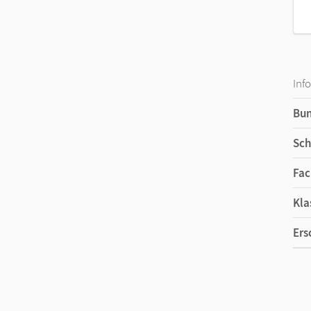
Inf
Bu
Sch
Fac
Kla
Ers
Ma
Ver