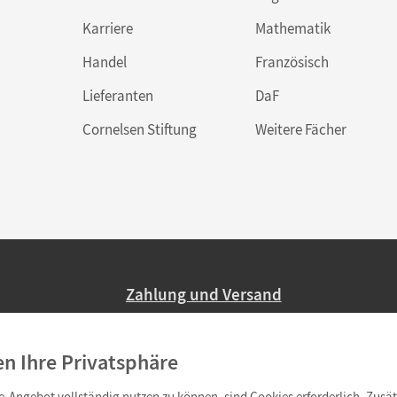
Karriere
Mathematik
Handel
Französisch
Lieferanten
DaF
Cornelsen Stiftung
Weitere Fächer
Zahlung und Versand
Nur 2,95 EUR Versandkosten in Deutsc
en Ihre Privatsphäre
Ab 59,– EUR Bestellwert liefern wir ve
(Lieferung in 3–6 Tagen).
-Angebot vollständig nutzen zu können, sind Cookies erforderlich. Zusät