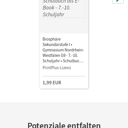
Biosphäre
Sekundarstufe I •
Gymnasium Nordrhein-
Westfalen G9 · 7.-10.
Schuljahr • Schulbuch
als E-Book
PrintPlus-Lizenz
1,99 EUR
Potenziale entfalten