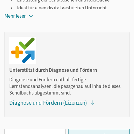
Ideal für einen digital gestützten Unterricht
Mehr lesen
Notiz- und Markierungsmöglichkeit
Jederzeit unkompliziert verfügbar
Viele digitale Funktionen unterstützen das Lehren und
Lernen:
Notizen erstellen
Markierungen setzen
Unterstützt durch Diagnose und Fördern
Text ergänzen
Diagnose und Fördern enthält fertige
Lesezeichen hinzufügen
Lernstandsanalysen, die passgenau auf Inhalte dieses
Suchen im Text
Schulbuchs abgestimmt sind.
Zoomen
Diagnose und Fördern (Lizenzen)