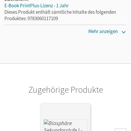
E-Book PrintPlus-Lizenz - 1 Jahr
Dieses Produkt enthält sämtliche Inhalte des folgenden
Produktes: 9783060117109
Erscheinungsdatum
Mehr anzeigen
02.08.2021
Lizenztext
Die kostengünstige Lizenz für diejenigen, die das E-Book
ein Jahr lang ergänzend zum Print-Titel nutzen möchten.
Diese Lizenz kann nur von Lehrkräften und Schulen
erworben werden.
Zugehörige Produkte
Verlag
Cornelsen Verlag
Autor/-in
Göbel, Engelhardt; Vopel, Volker; Grimmer, Anja