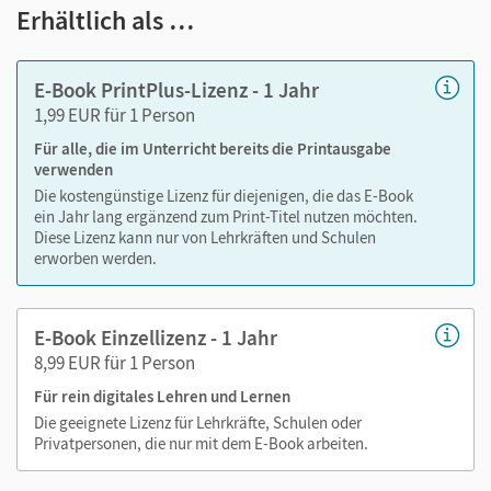
Notizen erstellen
Erhältlich als …
Markierungen setzen
Text ergänzen
E-Book PrintPlus-Lizenz - 1 Jahr
Lesezeichen hinzufügen
1,99 EUR für 1 Person
Suchen im Text
Für alle, die im Unterricht bereits die Printausgabe
Zoomen
verwenden
Die kostengünstige Lizenz für diejenigen, die das E-Book
ein Jahr lang ergänzend zum Print-Titel nutzen möchten.
Diese Lizenz kann nur von Lehrkräften und Schulen
erworben werden.
E-Book Einzellizenz - 1 Jahr
8,99 EUR für 1 Person
Für rein digitales Lehren und Lernen
Die geeignete Lizenz für Lehrkräfte, Schulen oder
Privatpersonen, die nur mit dem E-Book arbeiten.