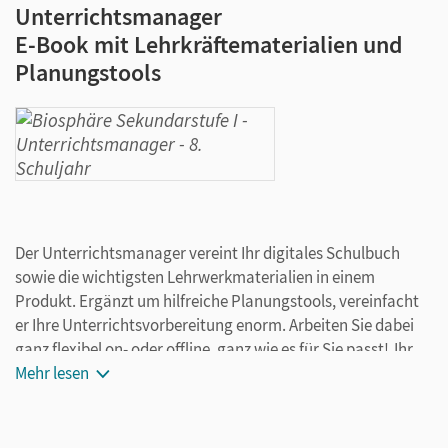
Unterrichtsmanager
E-Book mit Lehrkräftematerialien und
Planungstools
Der Unterrichtsmanager vereint Ihr digitales Schulbuch
sowie die wichtigsten Lehrwerkmaterialien in einem
Produkt. Ergänzt um hilfreiche Planungstools, vereinfacht
er Ihre Unterrichtsvorbereitung enorm. Arbeiten Sie dabei
ganz flexibel on- oder offline, ganz wie es für Sie passt! Ihr
Unterrichtsmanager enthält:
Mehr lesen
E-Book
kapitelgenaue Materialanordnung