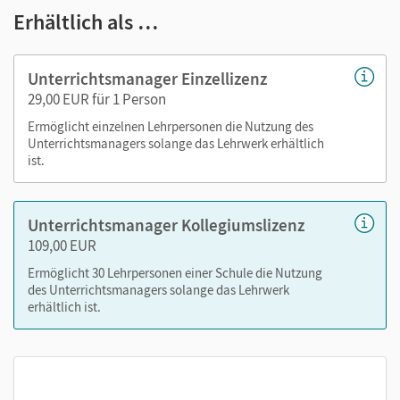
Erhältlich als …
Arbeitsblätter als PDF
Kopiervorlagen
editierbare Kopiervorlagen
Unterrichtsmanager Einzellizenz
29,00 EUR für 1 Person
Nutzen Sie den Unterrichtsmanager auf lernen.cornelsen.de
Ermöglicht einzelnen Lehrpersonen die Nutzung des
oder über die Cornelsen Lernen App.
Unterrichtsmanagers solange das Lehrwerk erhältlich
ist.
Unterrichtsmanager Kollegiumslizenz
109,00 EUR
Ermöglicht 30 Lehrpersonen einer Schule die Nutzung
des Unterrichtsmanagers solange das Lehrwerk
erhältlich ist.