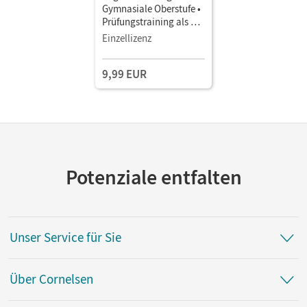
Gymnasiale Oberstufe •
Prüfungstraining als E-
Book Abiturtraining mit
Einzellizenz
Medien
9,99 EUR
Potenziale entfalten
Unser Service für Sie
Über Cornelsen