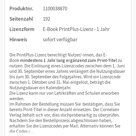
Original-Abiturklausuren
Produktnr.
1100038870
Seitenzahl
192
Lizenzform
E-Book PrintPlus-Lizenz - 1 Jahr
Hinweis
sofort verfügbar
Die PrintPlus-Lizenz berechtigt Nutzer/-innen, das E-
Book
mindestens 1 Jahr lang ergänzend zum Print-Titel
zu
nutzen: Die Einlösung eines Lizenzcodes zwischen dem 1. Juni
und 30. September eines Jahres verlängert die Nutzungsdauer
bis zum 30. September des Folgejahres. Wird ein Lizenzcode
zwischen 1. Oktober und 31. Mai eingelöst, beträgt die
Nutzungsdauer ein Kalenderjahr.
Die Lizenz kann nur von Lehrkräften und Schulen erworben
werden.
Im Rahmen der Bestellung müssen Sie bestätigen, dass Sie
bereits Print-Titel in dieser Anzahl einsetzen. Der Cornelsen
Verlag behält sich vor, dies stichprobenartig zu überprüfen.
Nachdem Sie den Bestellprozess abgeschlossen haben,
erhalten Sie die Lizenzcodes per Mail. Alternativ können Sie
die Codes j…