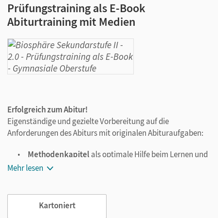
Prüfungstraining als E-Book
Abiturtraining mit Medien
Erfolgreich zum Abitur!
Eigenständige und gezielte Vorbereitung auf die
Anforderungen des Abiturs mit originalen Abituraufgaben:
Methodenkapitel
als optimale Hilfe beim Lernen und
Vorbereiten
Mehr lesen
Interaktiver
Einstufungstest
und digitales
Karteikartentraining
Abiturwissen
kompakt und passend zu den
aktuellen
Kartoniert
Abituranforderungen
zusammengefasst