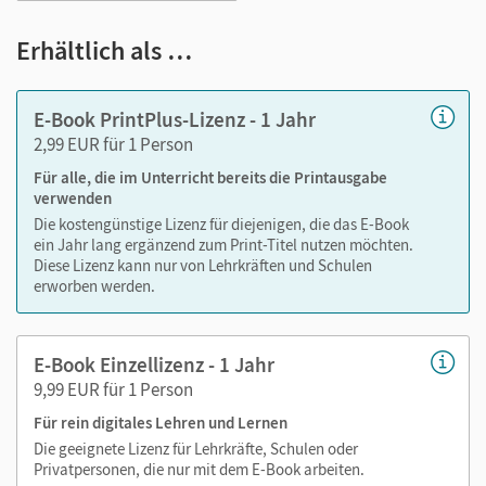
Hilfreiche
Tipps
und
Erklärvideos
zu Inhalten und
Erhältlich als …
Aufgaben
Übersicht wichtiger
Fachbegriffe
Schneller
Wissens-Check-up
für effektives
E-Book PrintPlus-Lizenz - 1 Jahr
Vorbereiten auf das Abitur
2,99 EUR für 1 Person
Realistische Übungsaufgaben
zu den
Für alle, die im Unterricht bereits die Printausgabe
Prüfungsthemen mit digitalen Hilfestellungen und
verwenden
digitalen Lösungen
Die kostengünstige Lizenz für diejenigen, die das E-Book
Originale Abituraufgaben
mit digitalen Lösungen zur
ein Jahr lang ergänzend zum Print-Titel nutzen möchten.
Diese Lizenz kann nur von Lehrkräften und Schulen
Selbstkontrolle
erworben werden.
Das Prüfungstraining als E-Book ist der ideale Begleiter für
den digital gestützten Unterricht. Es entlastet Schultaschen
E-Book Einzellizenz - 1 Jahr
und Rucksäcke und ist jederzeit unkompliziert verfügbar.
9,99 EUR für 1 Person
Außerdem unterstützt es mit vielen digitalen Funktionen
Für rein digitales Lehren und Lernen
das Lehren und Lernen:
Die geeignete Lizenz für Lehrkräfte, Schulen oder
Privatpersonen, die nur mit dem E-Book arbeiten.
Notizen erstellen