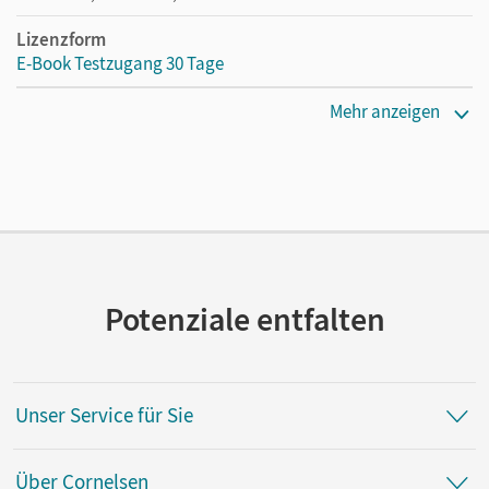
Lizenzform
E-Book Testzugang 30 Tage
Erscheinungsdatum
Mehr anzeigen
02.08.2021
Lizenztext
Kostenloser Zugang, um das E-Book 30 Tage lang zu testen
Verlag
Cornelsen Verlag
Potenziale entfalten
Autor/-in
Jütte, Michael; Pohlmann, Monika; Wiechern, Volker;
Gröne, Christian
Unser Service für Sie
Über Cornelsen