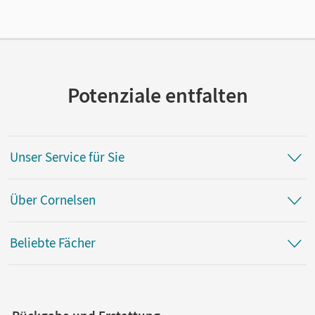
Verlag
Cornelsen Verlag
Autor/-in
Post, Martin-Wilhelm; Brennecke, Anke; Leienbach, Karl-
Wilhelm; Küster, Hansjörg; Linnert, André; Leibold,
Potenziale entfalten
Raimund; Groß, Jorge
Unser Service für Sie
Über Cornelsen
Beliebte Fächer