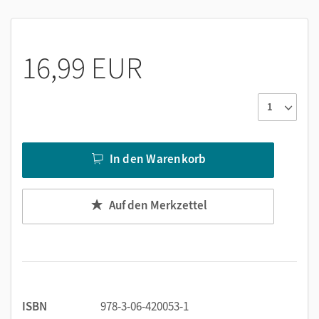
Abiotische und biotische Faktoren
Aufbau und Merkmale von Ökosystemen
Die Rolle des Menschen in seiner Umwelt
16,99 EUR
In den Warenkorb
Auf den Merkzettel
ISBN
978-3-06-420053-1