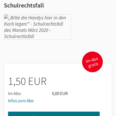
Schulrechtsfall
I
m
A
b
o
gr
atis
1,50 EUR
Im Abo:
0,00 EUR
Infos zum Abo