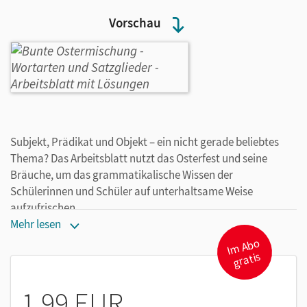
Vorschau
Subjekt, Prädikat und Objekt – ein nicht gerade beliebtes
Thema? Das Arbeitsblatt nutzt das Osterfest und seine
Bräuche, um das grammatikalische Wissen der
Schülerinnen und Schüler auf unterhaltsame Weise
aufzufrischen.
Mehr lesen
I
m
A
b
o
gr
atis
1,99 EUR