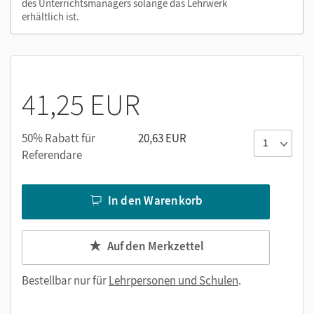
des Unterrichtsmanagers solange das Lehrwerk
Lernen.Cornelsen (mit neuen Features) aktivieren:
erhältlich ist.
lernen.cornelsen.de
41,25 EUR
50% Rabatt für
20,63 EUR
Referendare
In den Warenkorb
Auf den Merkzettel
Bestellbar nur für
Lehrpersonen und Schulen
.