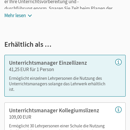
er Ihre Unterrichtsvorbereitung und -
durchführung enorm. Sparen Sie Zeit beim Planen der
Stunden und fügen Sie auch eigene Materialien ganz leicht
Mehr lesen
hinzu. Speichern Sie Ihre individuelle Version und arbeiten
Sie dabei ganz flexibel on- oder offline, ganz wie es für Sie
passt! Ihr Unterrichtsmanager enthält:
Erhältlich als …
E-Book mit seitengenauer Materialanordnung
Teaching Guide
Unterrichtsmanager Einzellizenz
Audios
41,25 EUR für 1 Person
Videos
Ermöglicht einzelnen Lehrpersonen die Nutzung des
Lösungen
Unterrichtsmanagers solange das Lehrwerk erhältlich
Arbeitsblätter und Kopiervorlagen
ist.
Transkripte zu Audios und Videos
Unterrichtsmanager Kollegiumslizenz
Mit dem Kauf erhalten Sie einen Code zur Freischaltung des
109,00 EUR
E-Books auf
mein.cornelsen.de
.
Ermöglicht 30 Lehrpersonen einer Schule die Nutzung
Alternativ können Sie das E-Book auch auf der Plattform