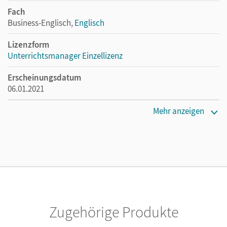
Fach
Business-Englisch,
Englisch
Lizenzform
Unterrichtsmanager Einzellizenz
Erscheinungsdatum
06.01.2021
Lizenztext
Mehr anzeigen
Ermöglicht einzelnen Lehrpersonen die Nutzung des
Unterrichtsmanagers solange das Lehrwerk erhältlich ist.
Verlag
Cornelsen Verlag
Zugehörige Produkte