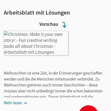
Arbeitsblatt mit Lösungen
Vorschau
Weihnachten ist eine Zeit, in der Erinnerungen geschaffen
werden und die die Menschen miteinander verbindet. Zu
Weihnachten gehören auch immer Geschichten – diese
müssen aber nicht unbedingt immer die schon bekannten
und vorhersehbaren sein. Dieses Arbeitsblatt soll die
Vorfreude auf Weihnachten zelebrieren und die Kreativität
Mehr lesen
anregen. Die Schülerinnen und Schüler sollen sich