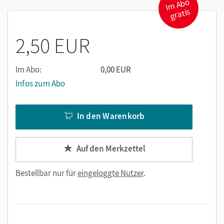
I
m
A
b
o
gr
spielerisch und kreativ mit dem Thema Weihnachten
atis
auseinandersetzen und Lust aufs Schreiben bekommen.
2,50 EUR
Im Abo:
0,00 EUR
Infos zum Abo
In den Warenkorb
Auf den Merkzettel
Bestellbar nur für
eingeloggte Nutzer
.