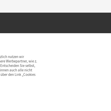
hland beim Kauf im Cornelsen Onlineshop.
rsandkostenfrei innerhalb Deutschlands
zlich nutzen wir
ere Werbepartner, wie z.
Entscheiden Sie selbst,
önnen auch alle nicht
 über den Link „Cookies
© Cornelsen Verlag 2026