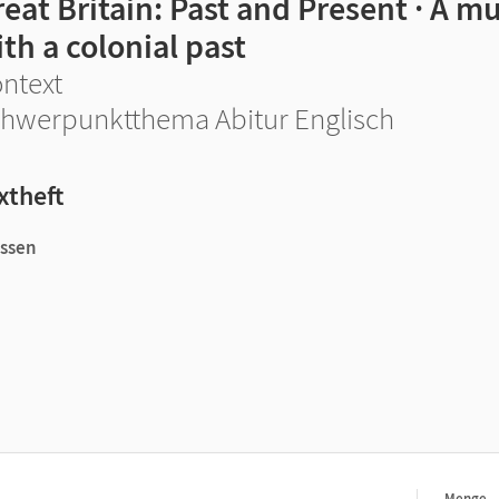
eat Britain: Past and Present · A mu
th a colonial past
ntext
hwerpunktthema Abitur Englisch
xtheft
essen
e Niveau an allgemeinbildenden Schulen und beruflichen Gymnas
 Pflichttexte im Unterricht, schult die abiturrelevanten
en und unterstützt die Erweiterung des themenrelevanten
Menge