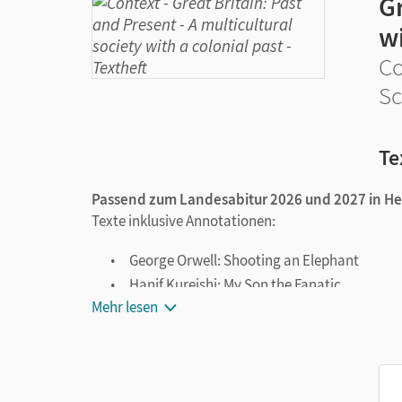
Gr
wi
Co
Sc
Te
Passend zum Landesabitur 2026 und 2027 in H
Texte inklusive Annotationen:
George Orwell: Shooting an Elephant
Hanif Kureishi: My Son the Fanatic
Mehr lesen
Zadie Smith: The Embassy of Cambodia
Das Textheft deckt das grundlegende und erhöht
ab. Es bietet zudem Anregungen zur Behandlung der
Kompetenzen mittels abwechslungsreicher Aufgab