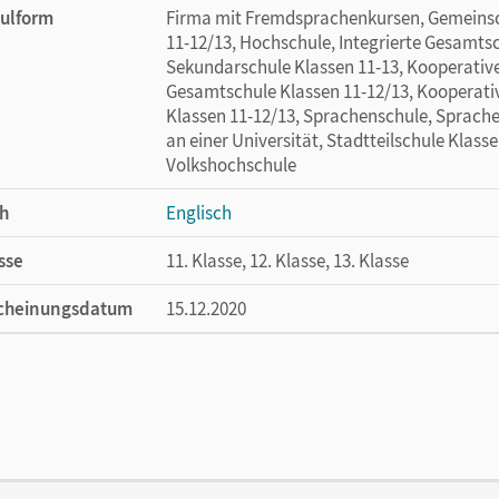
ulform
Firma mit Fremdsprachenkursen, Gemeinsc
11-12/13, Hochschule, Integrierte Gesamtsc
Sekundarschule Klassen 11-13, Kooperativ
Gesamtschule Klassen 11-12/13, Kooperati
Klassen 11-12/13, Sprachenschule, Sprac
an einer Universität, Stadtteilschule Klasse
Volkshochschule
h
Englisch
sse
11. Klasse, 12. Klasse, 13. Klasse
cheinungsdatum
15.12.2020
ße
Länge: 24 cm, Breite: 17 cm, Höhe: 0,3 cm
lag
Cornelsen Verlag
or/-in
Lorenz, Benjamin; Koch, Bernd