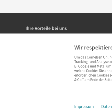
Ihre Vorteile bei uns
20% Prüfnachlass für Lehrkräfte
Wir respektier
Persönliche Angebote für Lehrkräfte
Um das Cornelsen Online
Sicheres Einkaufen mit SSL-Verschlüsselung
Tracking- und Analyseto
B. Google und Meta, um I
Verlängerte
Widerrufsfrist
von 4 Wochen
welche Cookies Sie anne
erforderlichen Cookies 
& Co.“ am Ende der Seite
Schnelle und einfache Retourenabwicklung
Impressum
Daten
Impressum
AGB
Datenschutz
Barrierefreiheit
Cookie