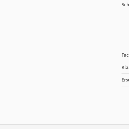
Sch
Fac
Kla
Ers
Ma
Ver
Aut