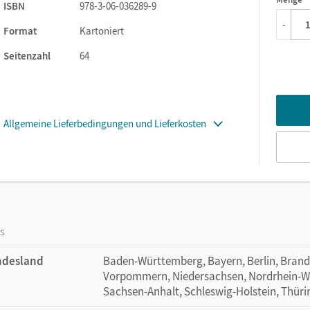
1
ISBN
978-3-06-036289-9
-
 nicht einsehbar. Somit kann das Textheft auch bei der schriftlic
Format
Kartoniert
Seitenzahl
64
Allgemeine Lieferbedingungen und Lieferkosten
os
ndesland
Baden-Württemberg, Bayern, Berlin, Bran
Vorpommern, Niedersachsen, Nordrhein-Wes
Sachsen-Anhalt, Schleswig-Holstein, Thür