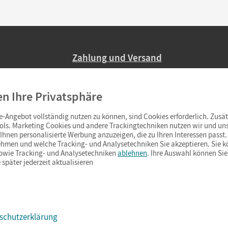
Zahlung und Versand
Nur 2,95 EUR Versandkosten in Deutsc
en Ihre Privatsphäre
Ab 59,– EUR Bestellwert liefern wir ve
(Lieferung in 3–6 Tagen).
-Angebot vollständig nutzen zu können, sind Cookies erforderlich. Zusät
ols. Marketing Cookies und andere Trackingtechniken nutzen wir und uns
hnen personalisierte Werbung anzuzeigen, die zu Ihren Interessen passt. 
hmen und welche Tracking- und Analysetechniken Sie akzeptieren. Sie k
sowie Tracking- und Analysetechniken
ablehnen
. Ihre Auswahl können Sie
 später jederzeit aktualisieren
schutzerklärung
s & Co.