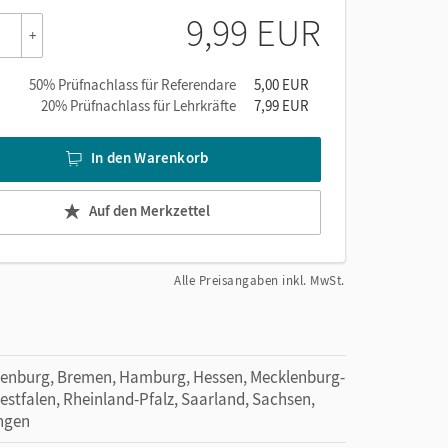
9,99 EUR
+
hen
50% Prüfnachlass für Referendare
5,00 EUR
20% Prüfnachlass für Lehrkräfte
7,99 EUR
In den Warenkorb
Auf den Merkzettel
Alle Preisangaben inkl. MwSt.
denburg, Bremen, Hamburg, Hessen, Mecklenburg-
tfalen, Rheinland-Pfalz, Saarland, Sachsen,
ingen