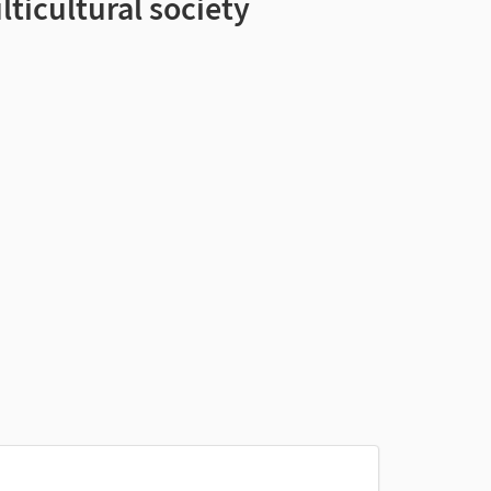
lticultural society
ien