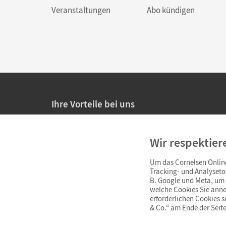
Veranstaltungen
Abo kündigen
Ihre Vorteile bei uns
20% Prüfnachlass für Lehrkräfte
Wir respektier
Persönliche Angebote für Lehrkräfte
Um das Cornelsen Online
Sicheres Einkaufen mit SSL-Verschlüsselung
Tracking- und Analyseto
B. Google und Meta, um I
Verlängerte
Widerrufsfrist
von 4 Wochen
welche Cookies Sie anne
erforderlichen Cookies 
& Co.“ am Ende der Seite
Schnelle und einfache Retourenabwicklung