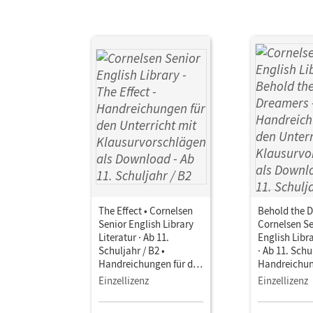
The Effect • Cornelsen
Behold the D
Senior English Library
Cornelsen Se
Literatur · Ab 11.
English Libra
Schuljahr / B2 •
· Ab 11. Schu
Handreichungen für den
Handreichun
Unterricht mit
Unterricht m
Einzellizenz
Einzellizenz
Klausurvorschlägen als
Klausurvors
Download
Download