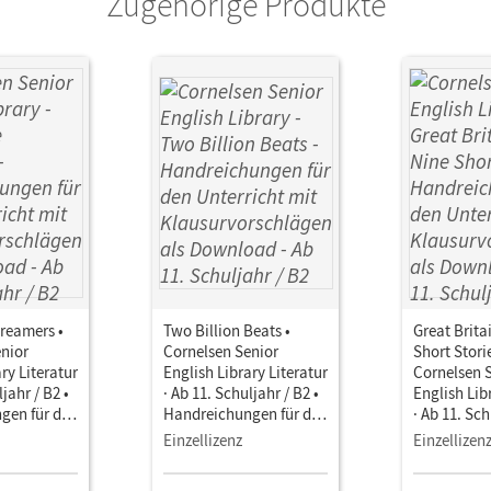
Zugehörige Produkte
reamers •
Two Billion Beats •
Great Brita
nior
Cornelsen Senior
Short Storie
ry Literatur
English Library Literatur
Cornelsen 
ljahr / B2 •
· Ab 11. Schuljahr / B2 •
English Lib
gen für den
Handreichungen für den
· Ab 11. Sch
it
Unterricht mit
Handreichu
Einzellizenz
Einzellizen
chlägen als
Klausurvorschlägen als
Unterricht 
Download
Klausurvor