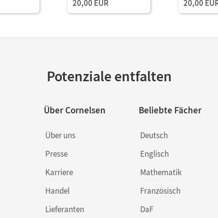
20,00 EUR
20,00 EU
Download
Potenziale entfalten
Über Cornelsen
Beliebte Fächer
Über uns
Deutsch
Presse
Englisch
Karriere
Mathematik
Handel
Französisch
Lieferanten
DaF