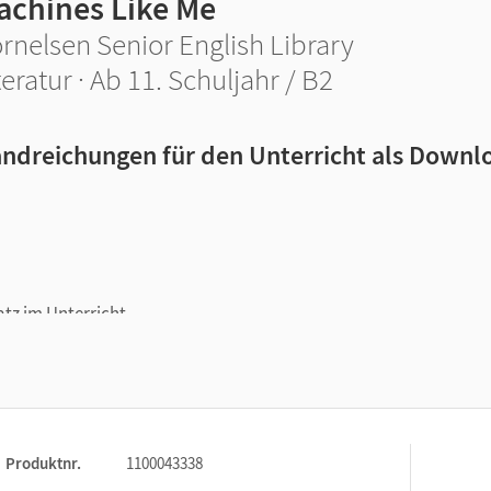
achines Like Me
rnelsen Senior English Library
teratur · Ab 11. Schuljahr / B2
ndreichungen für den Unterricht als Downl
tz im Unterricht
 Kompetenzbereichen
 den Unterrichtsaufgaben
nd Leistungsmessungen
Produktnr.
1100043338
 vollständiges Unterrichtsmodell, das durch praktische Übersich