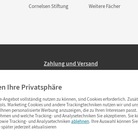
Cornelsen Stiftung
Weitere Fächer
Zahlung und Versand
Nur 2,95 EUR Versandkosten in Deutsc
en Ihre Privatsphäre
Ab 59,– EUR Bestellwert liefern wir ve
(Lieferung in 3–6 Tagen).
-Angebot vollständig nutzen zu können, sind Cookies erforderlich. Zusät
ols. Marketing Cookies und andere Trackingtechniken nutzen wir und uns
hnen personalisierte Werbung anzuzeigen, die zu Ihren Interessen passt. 
hmen und welche Tracking- und Analysetechniken Sie akzeptieren. Sie k
sowie Tracking- und Analysetechniken
ablehnen
. Ihre Auswahl können Sie
 später jederzeit aktualisieren