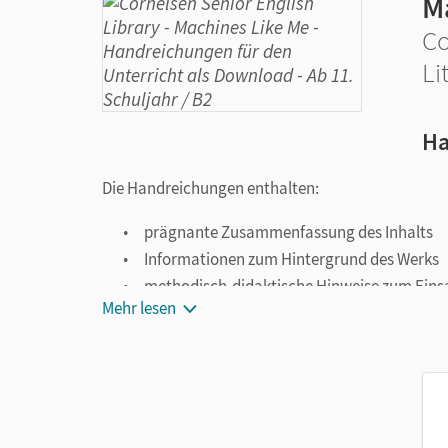
M
Co
Li
Ha
Die Handreichungen enthalten:
prägnante Zusammenfassung des Inhalts
Informationen zum Hintergrund des Werks
methodisch-didaktische Hinweise zum Einsa
Mehr lesen
vielfältige Aufgaben zu unterschiedlichen
Kopiervorlagen und Powerpoint-Folien mit
Vorschläge zur Leistungsmessung
Musterlösungen zu Unterrichtsaufgaben u
Die Handreichungen für den Unterricht bieten ein