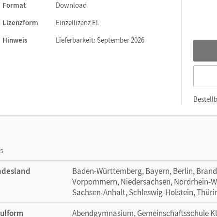
Format
Download
angepasst werden kann.
Lizenzform
Einzellizenz EL
Hinweis
Lieferbarkeit: September 2026
Bestellb
os
ndesland
Baden-Württemberg, Bayern, Berlin, Bran
Vorpommern, Niedersachsen, Nordrhein-Wes
Sachsen-Anhalt, Schleswig-Holstein, Thür
ulform
Abendgymnasium, Gemeinschaftsschule Klas