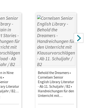
in in Nine
Behold the Dreamers •
Overcomin
s •
Cornelsen Senior
Cornelsen
Senior
English Library Literatur
English Li
rary Literatur
· Ab 11. Schuljahr / B2 •
· Ab 11. Sc
uljahr / B2 •
Handreichungen für den
Handreich
ngen für den
Unterricht mit
Unterricht
z
Einzellize
mit
Klausurvorschlägen
Klausurvo
schlägen als
Downloa