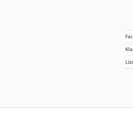
Fac
Kla
Liz
Ver
Aut