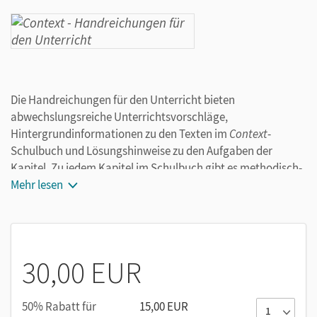
Die Handreichungen für den Unterricht bieten
abwechslungsreiche Unterrichtsvorschläge,
Hintergrundinformationen zu den Texten im
Context
-
Schulbuch und Lösungshinweise zu den Aufgaben der
Kapitel. Zu jedem Kapitel im Schulbuch gibt es methodisch-
didaktische Kern-Informationen:
Mehr lesen
Thema, Textsorte, Länge und Schwierigkeitsgrad der
Texte
zu vermittelnde Kompetenzen und sprachliche
30,00 EUR
Phänomene
als Lernwortschatz empfohlene Wörter und
phrases
50% Rabatt für
15,00 EUR
Vorschläge zur Differenzierung