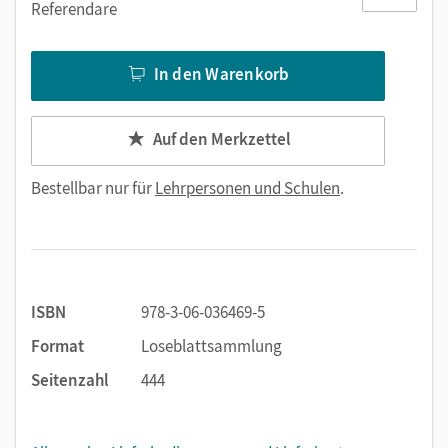
Referendare
Die Lösungen der Aufgaben in der
Reference Section
werden
über Webcodes angeboten.
In den Warenkorb
Im Anhang der Handreichungen befinden sich
Kopiervorlagen mit Materialien oder Zusatzaufgaben zur
Ergänzung, zur Differenzierung oder zur Vertiefung der
Auf den Merkzettel
Schulbuch-Aufgaben.
Bestellbar nur für
Lehrpersonen und Schulen
.
ISBN
978-3-06-036469-5
Format
Loseblattsammlung
Seitenzahl
444