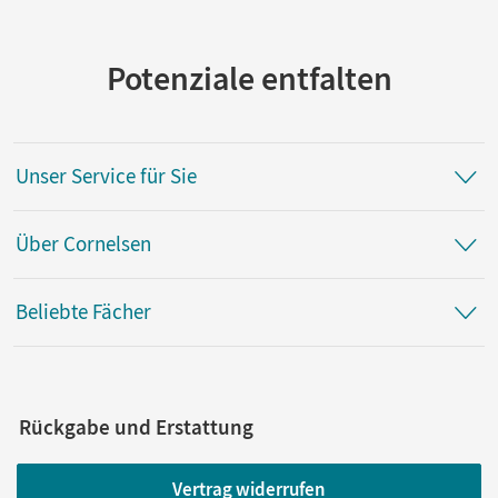
Autor/-in
Baasner, Martina; Dietrich, Wiebke Bettina; Herlyn, Anne;
Hohwiller, Peter; Runge, Eva; Schüler, Lars
Potenziale entfalten
Unser Service für Sie
Über Cornelsen
Beliebte Fächer
Rückgabe und Erstattung
Vertrag widerrufen