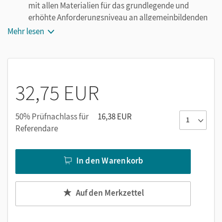
mit allen Materialien für das grundlegende und
erhöhte Anforderungsniveau an allgemeinbildenden
Schulen und beruflichen Gymnasien
Mehr lesen
Textband zum Roman
Behold the Dreamers
von
Imbolo Mbue
Textband zum Drama
seven methods of killing kylie
jenner
von Jasmine Lee-Jones (mit Annotationen als
32,75 EUR
Download, verfügbar unter der Bestellnummer
1100029445)
50% Prüfnachlass für
16,38 EUR
Referendare
In den Warenkorb
Auf den Merkzettel