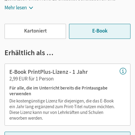
Rucksäcke und ist jederzeit unkompliziert verfügbar.
Mehr lesen
Außerdem unterstützt es mit vielen digitalen Funktionen
das Lehren und Lernen:
Kartoniert
E-Book
Notizen erstellen
Markierungen setzen
Text ergänzen
Erhältlich als …
Lesezeichen hinzufügen
im Text suchen
E-Book PrintPlus-Lizenz - 1 Jahr
zoomen
2,99 EUR für 1 Person
Für alle, die im Unterricht bereits die Printausgabe
Die Medien sind wichtige Bestandteile dieses E-Books. Sie
verwenden
sind seitengenau platziert, damit Sie und Ihre Schüler/-innen
Die kostengünstige Lizenz für diejenigen, die das E-Book
jederzeit unkompliziert darauf zugreifen können. So
ein Jahr lang ergänzend zum Print-Titel nutzen möchten.
gestalten Sie das Lehren und Lernen zeitsparend und
Diese Lizenz kann nur von Lehrkräften und Schulen
abwechslungsreich. Kein Medienwechsel! Kein
erworben werden.
zeitaufwendiges Suchen!