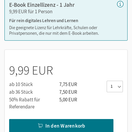
E-Book Einzellizenz - 1 Jahr
9,99 EUR für 1 Person
Medien in diesem E-Book:
Erklärfilme
Für rein digitales Lehren und Lernen
Audios
Die geeignete Lizenz für Lehrkräfte, Schulen oder
Privatpersonen, die nur mit dem E-Book arbeiten.
PDF-Dateien
Externe Weblinks
9,99 EUR
ab 10 Stück
7,75 EUR
ab 36 Stück
7,50 EUR
50% Rabatt für
5,00 EUR
Referendare
In den Warenkorb