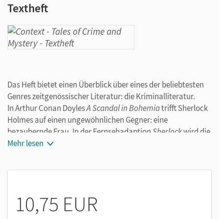
Textheft
Das Heft bietet einen Überblick über eines der beliebtesten
Genres zeitgenössischer Literatur: die Kriminalliteratur.
In Arthur Conan Doyles
A Scandal in Bohemia
trifft Sherlock
Holmes auf einen ungewöhnlichen Gegner: eine
bezaubernde Frau. In der Fernsehadaption
Sherlock
wird die
Handlung vom viktorianischen England in die schnelllebige
Mehr lesen
Zeit des internationalen Terrorismus und der digitalen
Technologie versetzt.
Edgar Allen Poes
The Tell-Tale Heart
ist eine klassische
Erzählung des „perfekten Verbrechens“, das den Mörder
10,75 EUR
allerdings nicht zur Ruhe kommen lässt.
In H.H. Munros
The Open Window
- nicht nur eine der