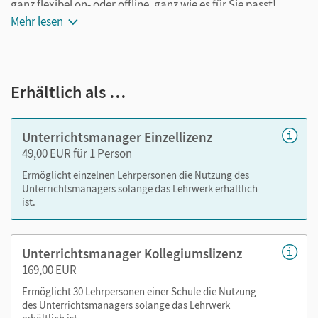
ganz flexibel on- oder offline, ganz wie es für Sie passt!
Ihr Unterrichtsmanager enthält:
Mehr lesen
kapitelgenaue Materialanordnung
Schulbuch als E-Book
Erhältlich als …
Schulbuch-Lehrkräftefassung als E-Book
Handreichungen für den Unterricht zu jedem Kapitel
(als PDF)
Unterrichtsmanager Einzellizenz
Vokabellisten zu jedem Kapitel (als PDF und Word-
49,00 EUR für 1 Person
Datei)
Ermöglicht einzelnen Lehrpersonen die Nutzung des
Audios und Videos für den Einsatz im Unterricht
Unterrichtsmanagers solange das Lehrwerk erhältlich
Kopiervorlagen aus den Handreichungen mit
ist.
Lösungen (als PDF), passend zur jeweiligen Stelle am
Buch (Unit/Seite) zugeordnet
Unterrichtsmanager Kollegiumslizenz
Lösungen zu den Aufgaben in den Anhängen (als PDF)
169,00 EUR
Ermöglicht 30 Lehrpersonen einer Schule die Nutzung
Nutzen Sie den Unterrichtsmanager auf lernen.cornelsen.de
des Unterrichtsmanagers solange das Lehrwerk
oder über die Cornelsen Lernen App.