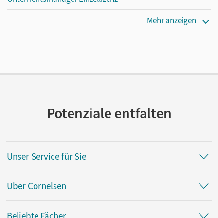
Erscheinungsdatum
Mehr anzeigen
26.06.2020
Lizenztext
Ermöglicht einzelnen Lehrpersonen die Nutzung des
Unterrichtsmanagers solange das Lehrwerk erhältlich ist.
Verlag
Cornelsen Verlag
Potenziale entfalten
Unser Service für Sie
Über Cornelsen
Beliebte Fächer