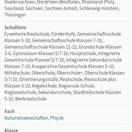
Niedersachsen, Nordrhein-Westfalen, Rheinland-Pfalz,
Bilder erzeugen mit einer Lupe
Saarland, Sachsen, Sachsen-Anhalt, Schleswig-Holstein,
Wo entsteht das Bild?
Thüringen
Kurzsichtig – weitsichtig
Schulform
Weißes Licht geht durch ein Prisma
Erweiterte Realschule, Förderstufe, Gemeinschaftsschule
Newtons Versuch zur Farbaddition
Klassen 5-10, Gemeinschaftsschule Klassen 7-10,
Gemeinschaftsschule Klassen 11-12, Grundschule Klassen
Die passenden Experimentiermaterialien zu weiteren
5-6, Gymnasium Klassen 5/7-10, Hauptschule, Integrierte
Experimenten finden Sie unter
cornelsen-
Gesamtschule Klassen 5/7-10, Integrierte Sekundarschule
experimenta.de/nut-hybrid
Klassen 7-10, Kooperative Gesamtschule Klassen 5-10,
Mittelschule, Oberschule, Oberschule+, Oberschule Klassen
Das
Experimentier-Set Optik
in Verbindung mit dem
5/7-10, Orientierungsstufe, Realschule, Realschule plus
hybriden Themenheft
Optik
der Reihe
Natur und Technik –
Klassen 5-10, Regelschule, Regionale Schule,
Regionalschule, Sekundarschule, Stadtteilschule Klassen
Naturwissenschaften
garantiert einen effizienten und
5-10, Werkrealschule
erfolgreichen Physikunterricht. Probieren Sie es selbst!
Fach
Hinweis:
Naturwissenschaften
,
Physik
Der Koffer enthält ein Leuchtmittel, die magnethaftende
Laser-Ray-Box. Sie lässt sich sehr vielseitig einsetzen. Alle
Klasse