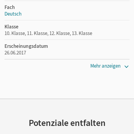
Fach
Deutsch
Klasse
10. Klasse, 11. Klasse, 12. Klasse, 13. Klasse
Erscheinungsdatum
26.06.2017
Maße
Mehr anzeigen
Länge: 19,1 cm, Breite: 12,6 cm, Höhe: 0,8 cm
Verlag
Cornelsen Verlag
Vorautor/-in
von Kleist, Heinrich
Potenziale entfalten
Herausgeber/-in
Radvan, Florian; Steiner, Anne