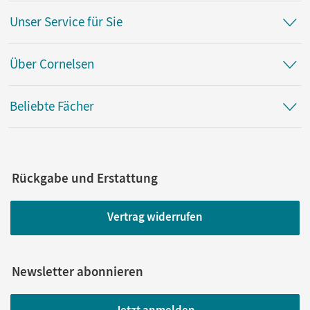
Cornelsen Verlag
Unser Service für Sie
Vorautor/-in
von Schiller, Friedrich
Über Cornelsen
Herausgeber/-in
Radvan, Florian; Steiner, Anne
Beliebte Fächer
Autor/-in
Rusnok, Toka-Lena
Rückgabe und Erstattung
Vertrag widerrufen
Newsletter abonnieren