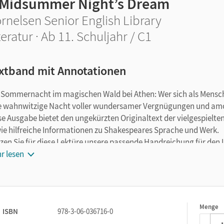
 Midsummer Night’s Dream
rnelsen Senior English Library
teratur · Ab 11. Schuljahr / C1
xtband mit Annotationen
 Sommernacht im magischen Wald bei Athen: Wer sich als Mensch 
e wahnwitzige Nacht voller wundersamer Vergnügungen und am
se Ausgabe bietet den ungekürzten Originaltext der vielgespiel
ie hilfreiche Informationen zu Shakespeares Sprache und Werk.
zen Sie für diese Lektüre unsere passende Handreichung für den U
ndreichung“.
r lesen
Menge
1
ISBN
978-3-06-036716-0