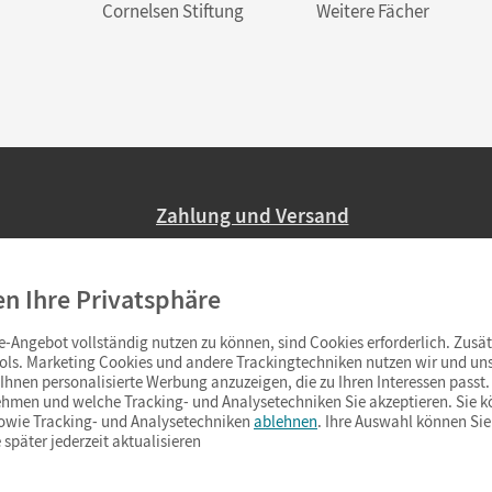
Cornelsen Stiftung
Weitere Fächer
Zahlung und Versand
Nur 2,95 EUR Versandkosten in Deutsc
en Ihre Privatsphäre
Ab 59,– EUR Bestellwert liefern wir ve
(Lieferung in 3–6 Tagen).
-Angebot vollständig nutzen zu können, sind Cookies erforderlich. Zusät
ols. Marketing Cookies und andere Trackingtechniken nutzen wir und uns
hnen personalisierte Werbung anzuzeigen, die zu Ihren Interessen passt. 
hmen und welche Tracking- und Analysetechniken Sie akzeptieren. Sie k
sowie Tracking- und Analysetechniken
ablehnen
. Ihre Auswahl können Sie
 später jederzeit aktualisieren