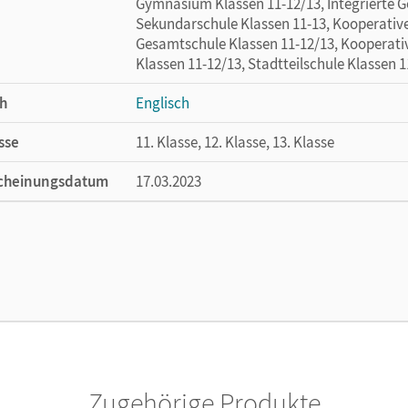
Gymnasium Klassen 11-12/13, Integrierte G
Sekundarschule Klassen 11-13, Kooperativ
Gesamtschule Klassen 11-12/13, Kooperati
Klassen 11-12/13, Stadtteilschule Klassen 1
h
Englisch
sse
11. Klasse, 12. Klasse, 13. Klasse
cheinungsdatum
17.03.2023
ße
Länge: 19 cm, Breite: 12,7 cm, Höhe: 1,1 cm
lag
Cornelsen Verlag
autor/-in
Shakespeare, William
or/-in
Baasner, Martina; Baasner, Peter
Zugehörige Produkte