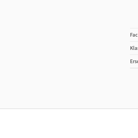
Fac
Kla
Ers
Ma
Ver
Vor
Aut