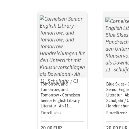
Tomorrow, and
Blue Skies •
Tomorrow, and
Senior Engli
Tomorrow • Cornelsen
Literatur · Ab
Senior English Library
Schuljahr / C
Literatur · Ab 11.
Handreichun
Schuljahr / C1 •
Unterricht m
Einzellizenz
Einzellizenz
Handreichungen für den
Klausurvors
Unterricht mit
Download
20,00 EUR
20,00 EUR
Klausurvorschlägen als