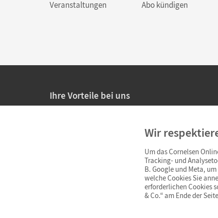
Veranstaltungen
Abo kündigen
Ihre Vorteile bei uns
20% Prüfnachlass für Lehrkräfte
Wir respektier
Persönliche Angebote für Lehrkräfte
Um das Cornelsen Online
Sicheres Einkaufen mit SSL-Verschlüsselung
Tracking- und Analyseto
B. Google und Meta, um I
Verlängerte
Widerrufsfrist
von 4 Wochen
welche Cookies Sie anne
erforderlichen Cookies 
& Co.“ am Ende der Seite
Schnelle und einfache Retourenabwicklung