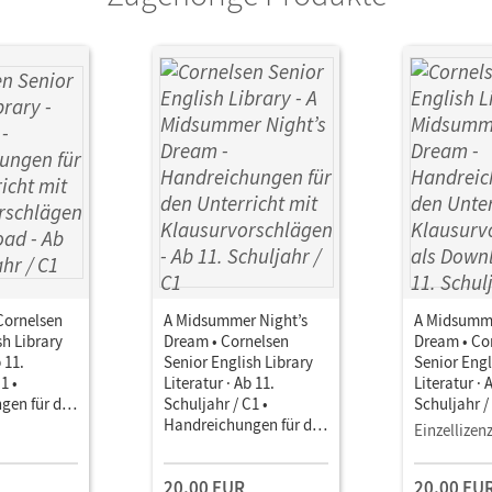
 Cornelsen
A Midsummer Night’s
A Midsumme
sh Library
Dream • Cornelsen
Dream • Co
 11.
Senior English Library
Senior Engl
1 •
Literatur · Ab 11.
Literatur · 
gen für den
Schuljahr / C1 •
Schuljahr /
it
Handreichungen für den
Handreichu
Einzellizen
chlägen als
Unterricht mit
Unterricht 
Klausurvorschlägen
Klausurvor
20,00 EUR
20,00 EU
Download