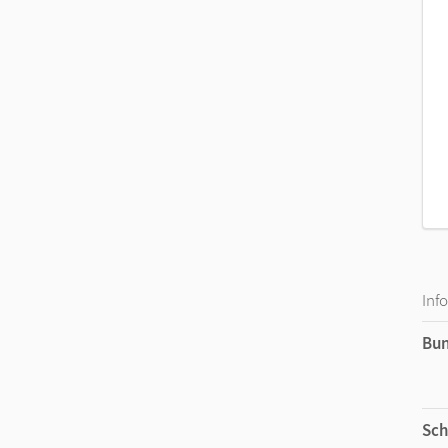
Inf
Bu
Sch