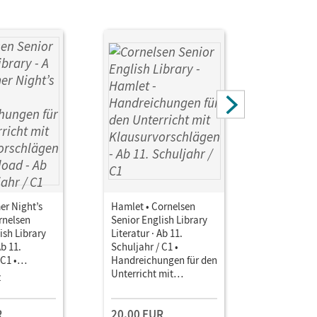
r Night’s
Hamlet • Cornelsen
Hamlet • 
rnelsen
Senior English Library
Senior Eng
ish Library
Literatur · Ab 11.
Literatur ·
Ab 11.
Schuljahr / C1 •
Schuljahr 
 C1 •
Handreichungen für den
Handreich
ngen für den
Unterricht mit
Unterricht
z
Einzellize
mit
Klausurvorschlägen
Klausurvo
schlägen als
Downloa
R
20,00 EUR
20,00 E