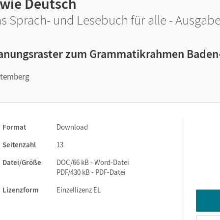
 wie Deutsch
s Sprach- und Lesebuch für alle - Ausgabe 
anungsraster zum Grammatikrahmen Bade
ttemberg
Format
Download
Seitenzahl
13
Datei/Größe
DOC/66 kB - Word-Datei
PDF/430 kB - PDF-Datei
Lizenzform
Einzellizenz EL