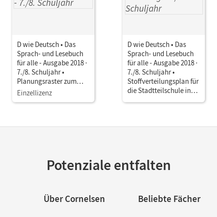
D wie Deutsch • Das
D wie Deutsch • Das
Sprach- und Lesebuch
Sprach- und Lesebuch
für alle - Ausgabe 2018 ·
für alle - Ausgabe 2018 ·
7./8. Schuljahr •
7./8. Schuljahr •
Planungsraster zum
Stoffverteilungsplan für
Rechtschreibrahmen
die Stadtteilschule in
Einzellizenz
Baden-Württemberg
Hamburg
Potenziale entfalten
Über Cornelsen
Beliebte Fächer