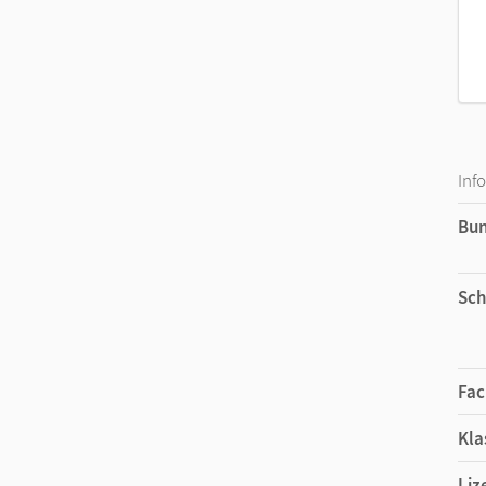
Inf
Bu
Sch
Fac
Kla
Liz