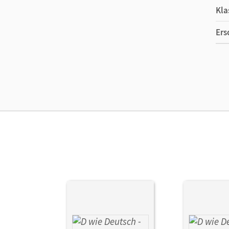
Kla
Ers
Ver