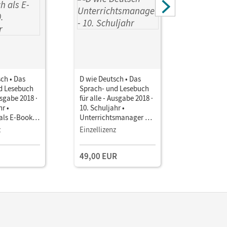
ch • Das
D wie Deutsch • Das
D wie Deu
d Lesebuch
Sprach- und Lesebuch
Sprach- u
usgabe 2018 ·
für alle - Ausgabe 2018 ·
für alle -
hr •
10. Schuljahr •
10. Schulj
als E-Book
Unterrichtsmanager E-
Unterrich
Book mit
Book mit
z
Einzellizenz
Testzuga
Lehrkräftematerialien
Lehrkräft
und Planungstools
und Planu
49,00 EUR
(Test-Zug