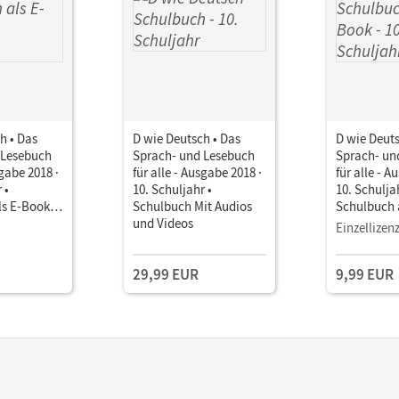
h • Das
D wie Deutsch • Das
D wie Deuts
 Lesebuch
Sprach- und Lesebuch
Sprach- un
sgabe 2018 ·
für alle - Ausgabe 2018 ·
für alle - A
 •
10. Schuljahr •
10. Schulja
ls E-Book
Schulbuch Mit Audios
Schulbuch 
und Videos
Mit Medien
Einzellizen
29,99 EUR
9,99 EUR