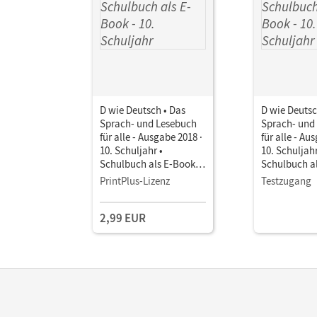
D wie Deutsch • Das
D wie Deutsc
Sprach- und Lesebuch
Sprach- und
für alle - Ausgabe 2018 ·
für alle - Au
10. Schuljahr •
10. Schuljahr
Schulbuch als E-Book
Schulbuch a
Mit Medien
Mit Medien
PrintPlus-Lizenz
Testzugang
2,99 EUR