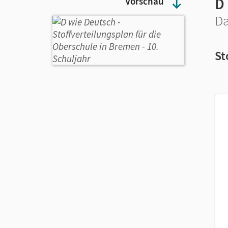
D
Vorschau
Da
St