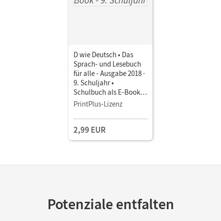
D wie Deutsch • Das
Sprach- und Lesebuch
für alle - Ausgabe 2018 ·
9. Schuljahr •
Schulbuch als E-Book
Mit Medien
PrintPlus-Lizenz
2,99 EUR
Potenziale entfalten