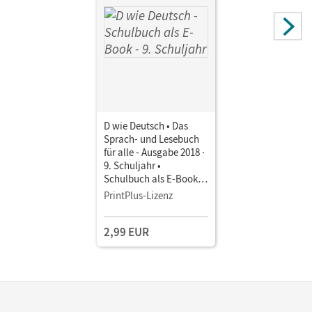
D wie Deutsch • Das
Sprach- und Lesebuch
für alle - Ausgabe 2018 ·
9. Schuljahr •
Schulbuch als E-Book
Mit Medien
PrintPlus-Lizenz
2,99 EUR