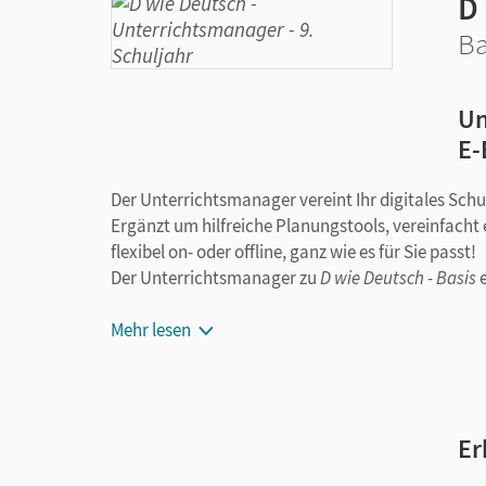
D
Ba
Un
E-
Der Unterrichtsmanager vereint Ihr digitales Sch
Ergänzt um hilfreiche Planungstools, vereinfacht 
flexibel on- oder offline, ganz wie es für Sie passt!
Der Unterrichtsmanager zu
D wie Deutsch - Basis
E-Book
Mehr lesen
kapitelgenaue Materialanordnung
Handreichungen mit didaktischen Hinweisen
Übersichten
Klassenarbeitsvorschläge auf zwei Lernni
Er
Arbeitsblätter zur zusätzlichen Unterstützu