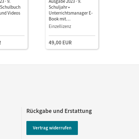
3 · 9.
Ausgabe 2023 · 9.
Ausgabe 20
• Schulbuch
Schuljahr •
Schuljahr 
 und Videos
Unterrichtsmanager E-
Unterrich
Book mit
Book mit
Lehrkräftematerialien
Lehrkräft
Einzellizenz
Testzuga
und Planungstools
und Planu
(Test-Zug
R
49,00 EUR
Rückgabe und Erstattung
Vertrag widerrufen