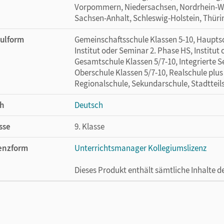
Vorpommern, Niedersachsen, Nordrhein-Wes
Sachsen-Anhalt, Schleswig-Holstein, Thür
ulform
Gemeinschaftsschule Klassen 5-10, Hauptsc
Institut oder Seminar 2. Phase HS, Institut
Gesamtschule Klassen 5/7-10, Integrierte 
Oberschule Klassen 5/7-10, Realschule plus
Regionalschule, Sekundarschule, Stadtteil
h
Deutsch
sse
9. Klasse
enzform
Unterrichtsmanager Kollegiumslizenz
Dieses Produkt enthält sämtliche Inhalte 
cheinungsdatum
19.06.2025
enztext
Ermöglicht 30 Lehrpersonen einer Schule 
Lehrwerk erhältlich ist.