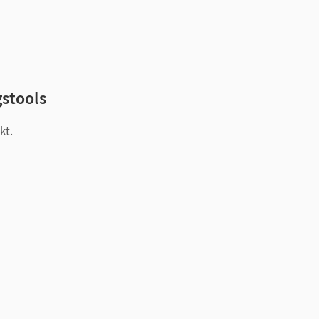
gstools
kt.
it