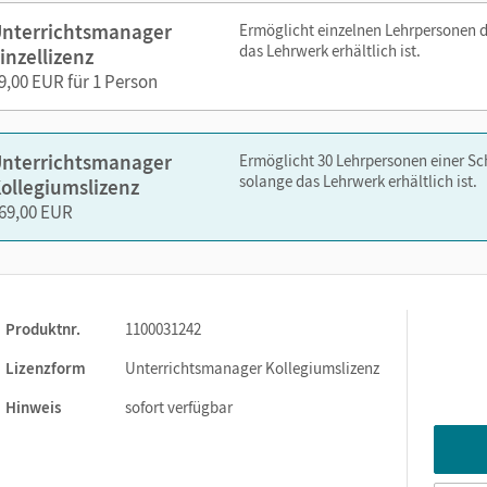
hen
nterrichtsmanager
Ermöglicht einzelnen Lehrpersonen 
das Lehrwerk erhältlich ist.
inzellizenz
r Vorentlastung des Themas, zur Textentlastung, zum Sprechen u
9,00 EUR für 1 Person
ischen Sprachaufbau
nelsen.de oder über die Cornelsen Lernen App.
nterrichtsmanager
Ermöglicht 30 Lehrpersonen einer S
solange das Lehrwerk erhältlich ist.
ollegiumslizenz
69,00 EUR
Produktnr.
1100031242
Lizenzform
Unterrichtsmanager Kollegiumslizenz
Hinweis
sofort verfügbar