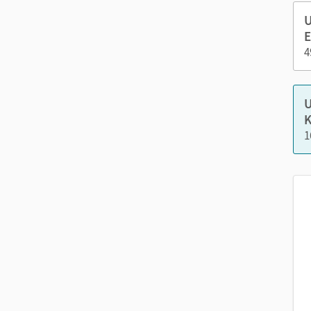
Audio-Dateien und Übungen zum Hörverste
U
Videos
E
DaZ-Paket: Zusätzliche Schulbuchseiten zu
4
Schreiben mit Geländer und zum systemat
Nutzen Sie den Unterrichtsmanager auf lernen.cor
U
K
1