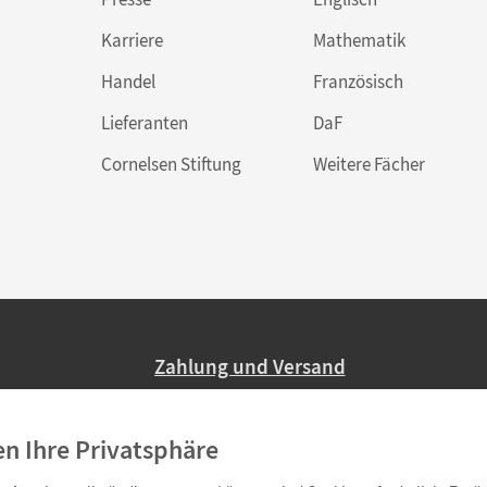
Karriere
Mathematik
Handel
Französisch
Lieferanten
DaF
Cornelsen Stiftung
Weitere Fächer
Zahlung und Versand
Nur 2,95 EUR Versandkosten in Deutsc
en Ihre Privatsphäre
Ab 59,– EUR Bestellwert liefern wir ve