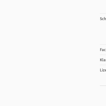
Sch
Fac
Kla
Liz
Ers
Liz