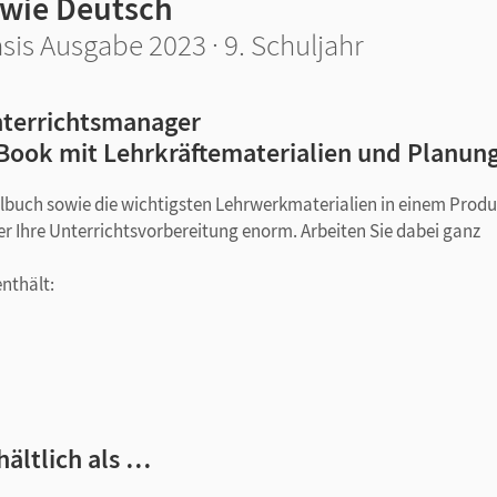
 wie Deutsch
sis Ausgabe 2023 · 9. Schuljahr
terrichtsmanager
Book mit Lehrkräftematerialien und Planun
ulbuch sowie die wichtigsten Lehrwerkmaterialien in einem Produ
er Ihre Unterrichtsvorbereitung enorm. Arbeiten Sie dabei ganz
enthält:
, Unterrichtsideen, Lösungen zum Schulbuch und Tafelbildern/
veaus mit Lösungen, Bewertungsbogen und Erwartungshorizont
hältlich als …
ng – mit zusätzlichen Hilfen für die erfolgreiche gemeinsame Arbe