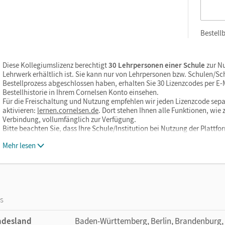
Bestellb
Diese Kollegiumslizenz berechtigt
30 Lehrpersonen einer Schule
zur Nu
Lehrwerk erhältlich ist. Sie kann nur von Lehrpersonen bzw. Schulen/S
Bestellprozess abgeschlossen haben, erhalten Sie 30 Lizenzcodes per E-Ma
Bestellhistorie in Ihrem Cornelsen Konto einsehen.
Für die Freischaltung und Nutzung empfehlen wir jeden Lizenzcode sepa
aktivieren:
lernen.cornelsen.de
. Dort stehen Ihnen alle Funktionen, wi
Verbindung, vollumfänglich zur Verfügung.
Bitte beachten Sie, dass Ihre Schule/Institution bei Nutzung der Plattf
Mehr lesen
os
ndesland
Baden-Württemberg, Berlin, Brandenburg,