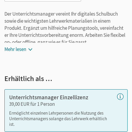
Der Unterrichtsmanager vereint Ihr digitales Schulbuch
sowie die wichtigsten Lehrwerkmaterialien in einem
Produkt. Ergänzt um hilfreiche Planungstools, vereinfacht
er Ihre Unterrichtsvorbereitung enorm. Arbeiten Sie flexibel
on- oder offline, ganz wie es für Sie passt.
Ihr Unterrichtsmanager enthält:
Mehr lesen
Schulbuch als E-Book
Audios zu ausgewählten Texten aus dem Schulbuch
Erhältlich als …
Interaktive Übungen zu den WICHTIG ZU WISSEN-
Kästen
Handreichungen: Lösungen zu den Aufgaben im
Unterrichtsmanager Einzellizenz
Schulbuch
39,00 EUR für 1 Person
Kopiervorlagen und Lösungen zu den Kopiervorlagen
Ermöglicht einzelnen Lehrpersonen die Nutzung des
Unterrichtsmanagers solange das Lehrwerk erhältlich
ist.
Nutzen Sie den Unterrichtsmanager auf lernen.cornelsen.de