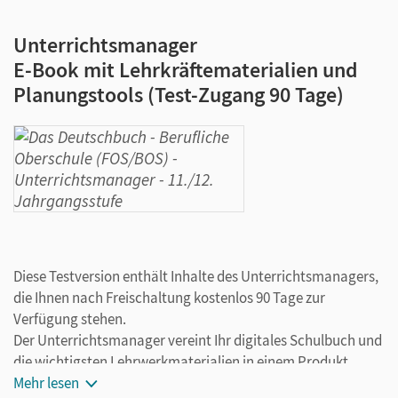
Unterrichtsmanager
E-Book mit Lehrkräftematerialien und
Planungstools (Test-Zugang 90 Tage)
Diese Testversion enthält Inhalte des Unterrichtsmanagers,
die Ihnen nach Freischaltung kostenlos 90 Tage zur
Verfügung stehen.
Der Unterrichtsmanager vereint Ihr digitales Schulbuch und
die wichtigsten Lehrwerkmaterialien in einem Produkt.
Ergänzt um hilfreiche Planungstools, vereinfacht er Ihre
Mehr lesen