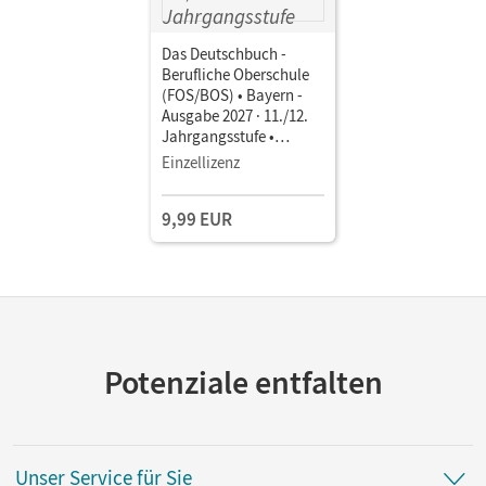
Das Deutschbuch -
Berufliche Oberschule
(FOS/BOS) • Bayern -
Ausgabe 2027 · 11./12.
Jahrgangsstufe •
Schulbuch als E-Book (1
Einzellizenz
Jahr) Mit Medien
9,99 EUR
Potenziale entfalten
Unser Service für Sie