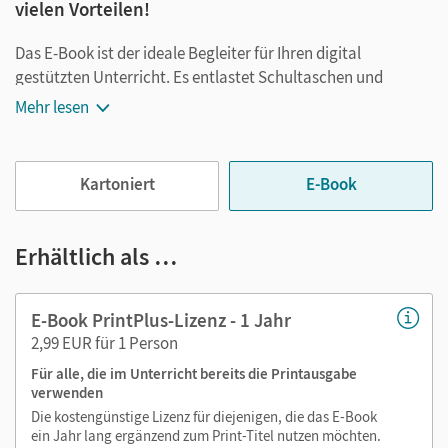
vielen Vorteilen!
Das E-Book ist der ideale Begleiter für Ihren digital
gestützten Unterricht. Es entlastet Schultaschen und
Rucksäcke und ist jederzeit unkompliziert verfügbar.
Mehr lesen
Außerdem unterstützt es mit vielen digitalen Funktionen
das Lehren und Lernen:
Kartoniert
E-Book
Notizen erstellen
Markierungen setzen
Text ergänzen
Erhältlich als …
Lesezeichen hinzufügen
im Text suchen
E-Book PrintPlus-Lizenz - 1 Jahr
zoomen
2,99 EUR für 1 Person
Für alle, die im Unterricht bereits die Printausgabe
Die Medien sind wichtige Bestandteile dieses E-Books. Sie
verwenden
sind seitengenau platziert, damit Sie und Ihre Schüler/-innen
Die kostengünstige Lizenz für diejenigen, die das E-Book
jederzeit unkompliziert darauf zugreifen können. So
ein Jahr lang ergänzend zum Print-Titel nutzen möchten.
gestalten Sie das Lehren und Lernen zeitsparend und