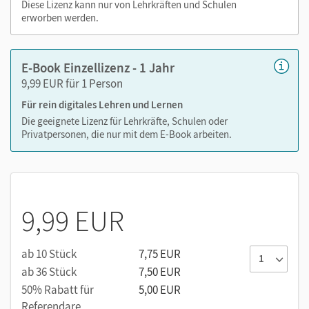
Diese Lizenz kann nur von Lehrkräften und Schulen
abwechslungsreich. Kein Medienwechsel! Kein
erworben werden.
zeitaufwendiges Suchen!
E-Book Einzellizenz - 1 Jahr
9,99 EUR für 1 Person
Medien in diesem E-Book:
Für rein digitales Lehren und Lernen
Erklärfilme
Die geeignete Lizenz für Lehrkräfte, Schulen oder
Privatpersonen, die nur mit dem E-Book arbeiten.
Audios
9,99 EUR
ab 10 Stück
7,75 EUR
ab 36 Stück
7,50 EUR
50% Rabatt für
5,00 EUR
Referendare