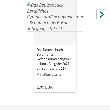
Schulz-Hamann, Martina; Schappert, Petra; Ansel-
Röhrleef, Kerstin; Geißler, Kirsten-Alexandra; Schepers,
Bernhard; Matkovic, Daniela; Strübe, Thorsten;
Heringhaus, Ralf; Sieber, Bettina; Widmaier, Sigrid; Deck,
Constanze
Das Deutschbuch -
Berufliches
Gymnasium/Fachgymn
asium • Ausgabe 2021 ·
Jahrgangsstufe 11 •
Schulbuch als E-Book
PrintPlus-Lizenz
Mit Medien
2,99 EUR