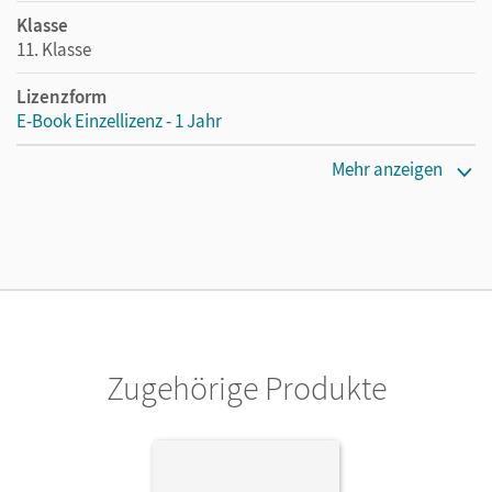
Klasse
11. Klasse
Lizenzform
E-Book Einzellizenz - 1 Jahr
Erscheinungsdatum
Mehr anzeigen
13.10.2021
Lizenztext
Die geeignete Lizenz für Lehrkräfte, Schulen oder
Privatpersonen, die nur mit dem E-Book arbeiten.
Verlag
Cornelsen Verlag
Zugehörige Produkte
Herausgeber/-in
Schulz-Hamann, Martina
Autor/-in