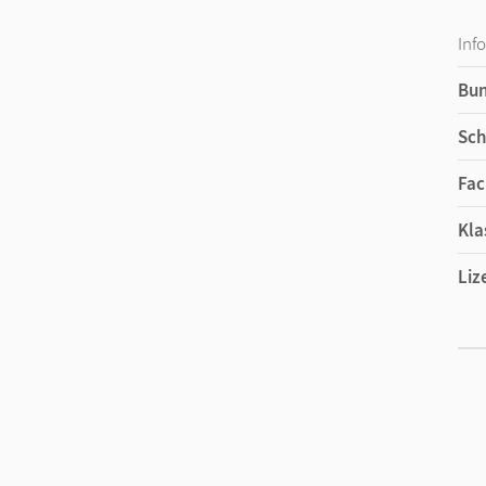
Inf
Bu
Sch
Fac
Kla
Liz
Ers
Liz