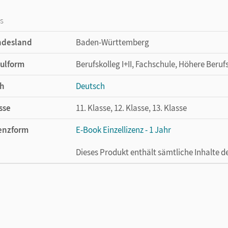
os
ndesland
Baden-Württemberg
ulform
Berufskolleg I+II, Fachschule, Höhere Beru
h
Deutsch
sse
11. Klasse, 12. Klasse, 13. Klasse
enzform
E-Book Einzellizenz - 1 Jahr
Dieses Produkt enthält sämtliche Inhalte 
cheinungsdatum
30.04.2026
enztext
Die geeignete Lizenz für Lehrkräfte, Schul
arbeiten.