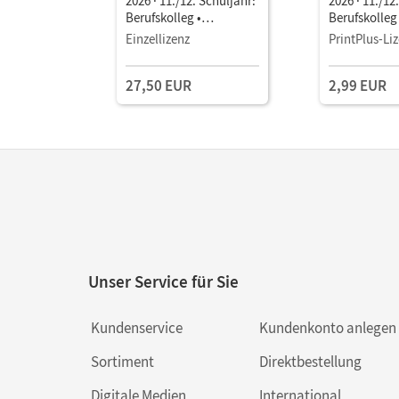
2026 · 11./12. Schuljahr:
2026 · 11./12
Berufskolleg •
Berufskolleg 
Schulbuch als E-Book (3
Schulbuch a
Einzellizenz
PrintPlus-Li
Jahre) Mit Medien
Mit Medien
27,50 EUR
2,99 EUR
Unser Service für Sie
Kundenservice
Kundenkonto anlegen
Sortiment
Direktbestellung
Digitale Medien
International