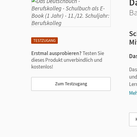
D
Ba
Sc
Mi
TESTZUGANG
Erstmal ausprobieren?
Testen Sie
Das
dieses Produkt unverbindlich und
kostenlos!
Das
und
Ler
Zum Testzugang
Meh