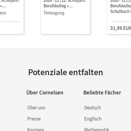
. Schuljahr:
2026 · 11./12. Schuljahr:
2026 · 11./1
•
Berufskolleg •
Berufskolle
ls E-Book
Schulbuch als E-Book
Schulbuch 
zenz
Testzugang
Mit Medien
und Videos
31,99 EU
Potenziale entfalten
Über Cornelsen
Beliebte Fächer
Über uns
Deutsch
Presse
Englisch
Karriere
Mathematik