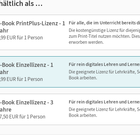
hältlich als …
zoomen
 Medien sind wichtige Bestandteile dieses E-Books. Sie sind seiten
-Book PrintPlus-Lizenz - 1
Für alle, die im Unterricht bereits
erzeit unkompliziert darauf zugreifen können. So gestalten Sie d
ahr
Die kostengünstige Lizenz für diejen
echslungsreich. Kein Medienwechsel! Kein zeitaufwendiges Suc
zum Print-Titel nutzen möchten. Dies
,99 EUR für 1 Person
erworben werden.
ien in diesem E-Book:
-Book Einzellizenz - 1
Für rein digitales Lehren und Lerne
Erklärfilme
ahr
Die geeignete Lizenz für Lehrkräfte, 
Book arbeiten.
Audios
,99 EUR für 1 Person
-Book Einzellizenz - 3
Für rein digitales Lehren und Lerne
ahre
Die geeignete Lizenz für Lehrkräfte, 
Book arbeiten.
7,50 EUR für 1 Person