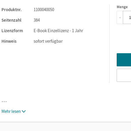
Menge
1
Produktnr.
1100040050
-
Seitenzahl
384
Lizenzform
E-Book Einzellizenz - 1 Jahr
Hinweis
sofort verfügbar
…
Mehr lesen