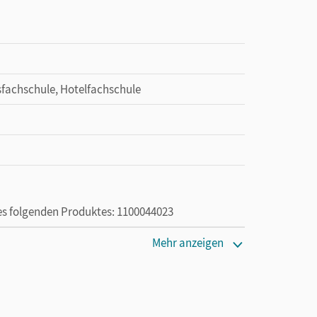
fsfachschule, Hotelfachschule
des folgenden Produktes: 1100044023
Mehr anzeigen
en oder Privatpersonen, die nur mit dem E-Book