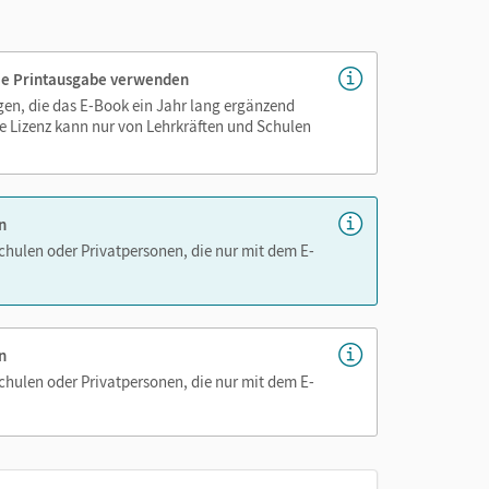
genau platziert, damit Sie und Ihre Schüler/-innen
 die Printausgabe verwenden
as Lehren und Lernen zeitsparend und
igen, die das E-Book ein Jahr lang ergänzend
hen!
e Lizenz kann nur von Lehrkräften und Schulen
n
Schulen oder Privatpersonen, die nur mit dem E-
n
Schulen oder Privatpersonen, die nur mit dem E-