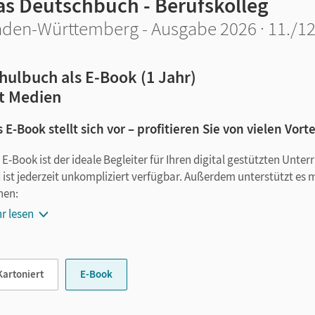
as Deutschbuch - Berufskolleg
den-Württemberg - Ausgabe 2026 · 11./12.
hulbuch als E-Book (1 Jahr)
t Medien
 E-Book stellt sich vor – profitieren Sie von vielen Vorte
 E-Book ist der ideale Begleiter für Ihren digital gestützten Unte
 ist jederzeit unkompliziert verfügbar. Außerdem unterstützt es 
nen:
r lesen
Notizen erstellen
Markierungen setzen
Text ergänzen
Kartoniert
E-Book
Lesezeichen hinzufügen
im Text suchen