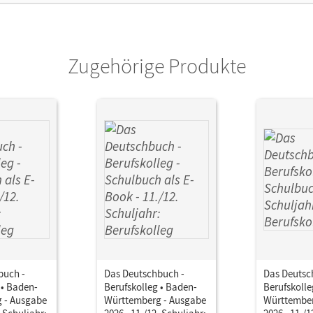
lag
Cornelsen Verlag
or/-in
Decker, Lena; Dettinger, Ralf; Dresel, Heike
Samia; Sieber, Bettina; Schmitz, Britta; S
Zugehörige Produkte
buch -
Das Deutschbuch -
Das Deutsc
 • Baden-
Berufskolleg • Baden-
Berufskolle
 - Ausgabe
Württemberg - Ausgabe
Württember