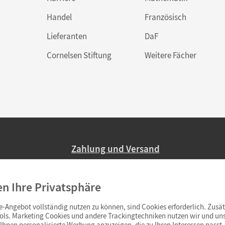
Handel
Französisch
Lieferanten
DaF
Cornelsen Stiftung
Weitere Fächer
Zahlung und Versand
Nur 2,95 EUR Versandkosten in Deutsc
en Ihre Privatsphäre
Ab 59,– EUR Bestellwert liefern wir ve
(Lieferung in 3–6 Tagen).
-Angebot vollständig nutzen zu können, sind Cookies erforderlich. Zusät
ols. Marketing Cookies und andere Trackingtechniken nutzen wir und uns
hnen personalisierte Werbung anzuzeigen, die zu Ihren Interessen passt. 