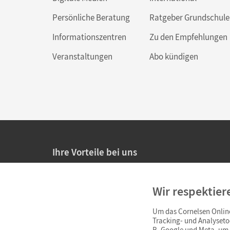
Persönliche Beratung
Ratgeber Grundschule
Informationszentren
Zu den Empfehlungen
Veranstaltungen
Abo kündigen
Ihre Vorteile bei uns
20% Prüfnachlass für Lehrkräfte
Wir respektier
Persönliche Angebote für Lehrkräfte
Um das Cornelsen Online
Sicheres Einkaufen mit SSL-Verschlüsselung
Tracking- und Analyseto
B. Google und Meta, um I