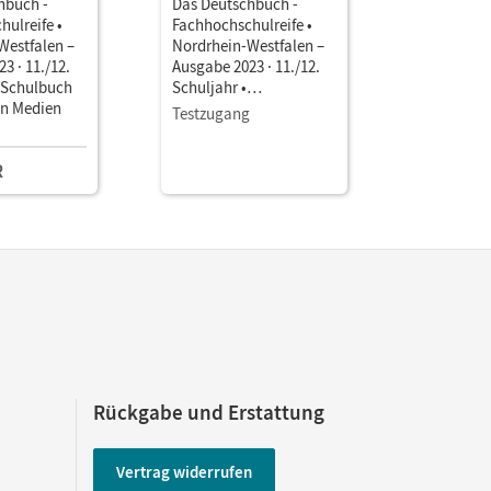
hbuch -
Das Deutschbuch -
Das Deuts
ulreife •
Fachhochschulreife •
Fachhochs
Westfalen –
Nordrhein-Westfalen –
Nordrhein
3 · 11./12.
Ausgabe 2023 · 11./12.
Ausgabe 20
• Schulbuch
Schuljahr •
Schuljahr 
en Medien
Unterrichtsmanager E-
Unterrich
Testzugang
Einzellize
Book mit
Book mit
Lehrkräftematerialien
Lehrkräft
R
39,00 E
und Planungstools
und Planu
(Test-Zugang 90 Tage)
Rückgabe und Erstattung
Vertrag widerrufen