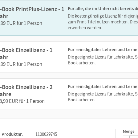
-Book PrintPlus-Lizenz - 1
Für alle, die im Unterricht bereits
ahr
Die kostengünstige Lizenz für diejen
ks. Sie sind seitengenau platziert, damit Sie und Ihre Schüler/-i
zum Print-Titel nutzen möchten. Dies
,99 EUR für 1 Person
So gestalten Sie das Lehren und Lernen zeitsparend und
erworben werden.
itaufwendiges Suchen!
-Book Einzellizenz - 1
Für rein digitales Lehren und Lerne
ahr
Die geeignete Lizenz für Lehrkräfte, 
Book arbeiten.
,99 EUR für 1 Person
rnen App
-Book Einzellizenz - 2
Für rein digitales Lehren und Lerne
ahre
Die geeignete Lizenz für Lehrkräfte, 
Book arbeiten.
8,99 EUR für 1 Person
bote auf unserer Lehr- und Lernplattform lernen.cornelsen.d
Menge
1
Produktnr.
1100029745