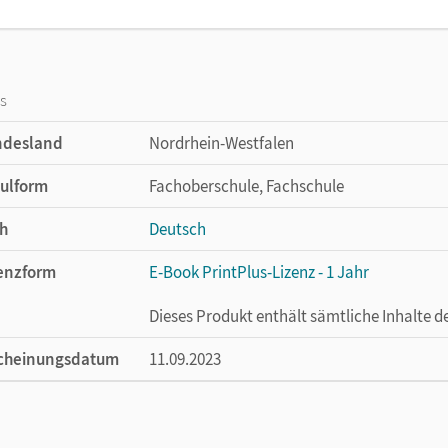
os
ndesland
Nordrhein-Westfalen
ulform
Fachoberschule, Fachschule
h
Deutsch
enzform
E-Book PrintPlus-Lizenz - 1 Jahr
Dieses Produkt enthält sämtliche Inhalte 
cheinungsdatum
11.09.2023
enztext
Die kostengünstige Lizenz für diejenigen, d
Titel nutzen möchten. Diese Lizenz kann n