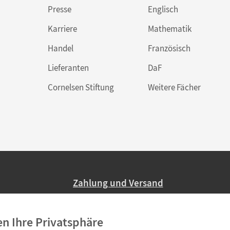
Presse
Englisch
Karriere
Mathematik
Handel
Französisch
Lieferanten
DaF
Cornelsen Stiftung
Weitere Fächer
Zahlung und Versand
Nur 2,95 EUR Versandkosten in Deutsc
en Ihre Privatsphäre
Ab 59,– EUR Bestellwert liefern wir ve