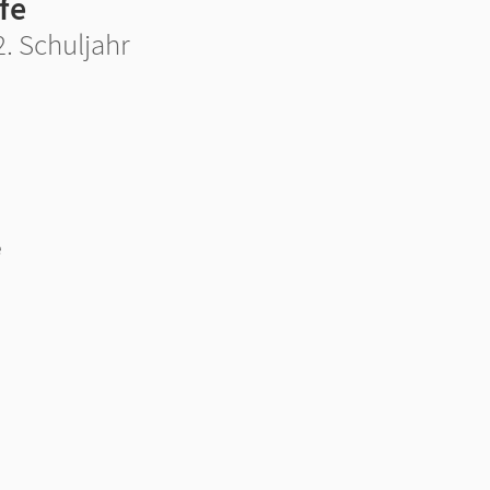
fe
. Schuljahr
e