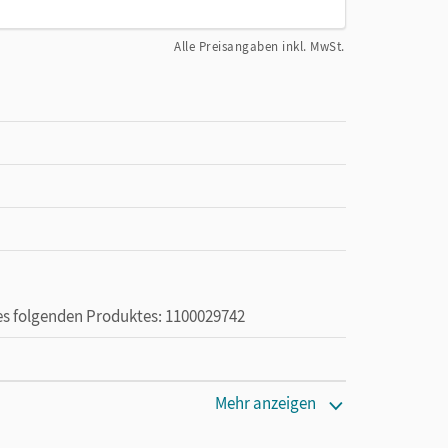
Alle Preisangaben inkl. MwSt.
des folgenden Produktes: 1100029742
ie das E-Book ein Jahr lang ergänzend zum Print-
Mehr anzeigen
ur von Lehrkräften und Schulen erworben werden.