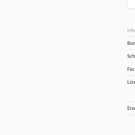
Inf
Bu
Sch
Fac
Liz
Ers
Liz