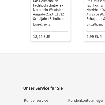
Das Deutschbuch -
Das Deutsch
Fachhochschulreife •
Fachhochschu
Nordrhein-Westfalen –
Nordrhein-W
Ausgabe 2023 · 11./12.
Ausgabe 2023
Schuljahr • Schulbuch
Schuljahr • 
als E-Book (2 Jahre) Mit
als E-Book (
Einzellizenz
Einzellizenz
Medien
Medien
18,99 EUR
9,99 EUR
Unser Service für Sie
Kundenservice
Kundenkonto anlegen