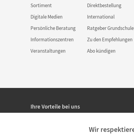
Sortiment
Direktbestellung
Digitale Medien
International
Persönliche Beratung
Ratgeber Grundschule
Informationszentren
Zu den Empfehlungen
Veranstaltungen
Abo kündigen
Ihre Vorteile bei uns
20% Prüfnachlass für Lehrkräfte
Wir respektier
Persönliche Angebote für Lehrkräfte