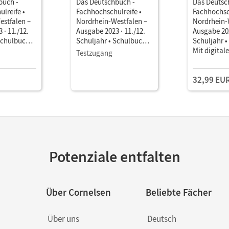
buch -
Das Deutschbuch -
Das Deutsc
lreife •
Fachhochschulreife •
Fachhochsch
estfalen –
Nordrhein-Westfalen –
Nordrhein-
 · 11./12.
Ausgabe 2023 · 11./12.
Ausgabe 202
Schulbuch
Schuljahr • Schulbuch
Schuljahr 
1 Jahr) Mit
als E-Book Mit Medien
Mit digital
Testzugang
32,99 EU
Potenziale entfalten
Über Cornelsen
Beliebte Fächer
Über uns
Deutsch