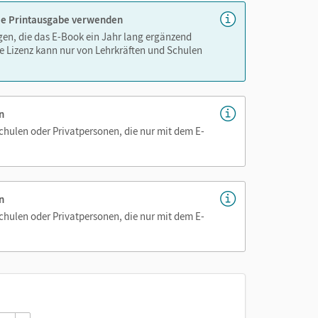
 die Printausgabe verwenden
igen, die das E-Book ein Jahr lang ergänzend
nnen
e Lizenz kann nur von Lehrkräften und Schulen
n
Schulen oder Privatpersonen, die nur mit dem E-
n
Schulen oder Privatpersonen, die nur mit dem E-
e