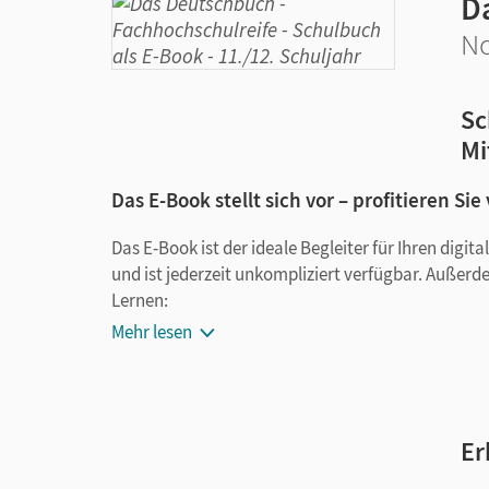
D
No
Sc
Mi
Das E-Book stellt sich vor – profitieren Sie
Das E-Book ist der ideale Begleiter für Ihren digi
und ist jederzeit unkompliziert verfügbar. Außerd
Lernen:
Mehr lesen
Notizen erstellen
Markierungen setzen
Text ergänzen
Lesezeichen hinzufügen
Er
im Text suchen