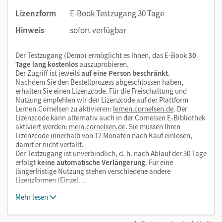
Erklärvideos
Lizenzform
E-Book Testzugang 30 Tage
Audios
Hinweis
sofort verfügbar
die interaktiven Übungen der Cornelsen Lernen App
Der Testzugang (Demo) ermöglicht es Ihnen, das E-Book
30
Tage lang kostenlos
auszuprobieren.
Wir empfehlen die Nutzung aller digitalen Angebote auf
Der Zugriff ist jeweils
auf eine Person beschränkt
.
unserer Lehr- und Lernplattform lernen.cornelsen.de
Nachdem Sie den Bestellprozess abgeschlossen haben,
erhalten Sie einen Lizenzcode. Für die Freischaltung und
Nutzung empfehlen wir den Lizenzcode auf der Plattform
Lernen.Cornelsen zu aktivieren:
lernen.cornelsen.de
. Der
Lizenzcode kann alternativ auch in der Cornelsen E-Bibliothek
aktiviert werden:
mein.cornelsen.de
. Sie müssen Ihren
Lizenzcode innerhalb von 12 Monaten nach Kauf einlösen,
damit er nicht verfällt.
Der Testzugang ist unverbindlich, d. h. nach Ablauf der 30 Tage
erfolgt
keine automatische Verlängerung
. Für eine
längerfristige Nutzung stehen verschiedene andere
Lizenzformen (Einzel…
Mehr lesen