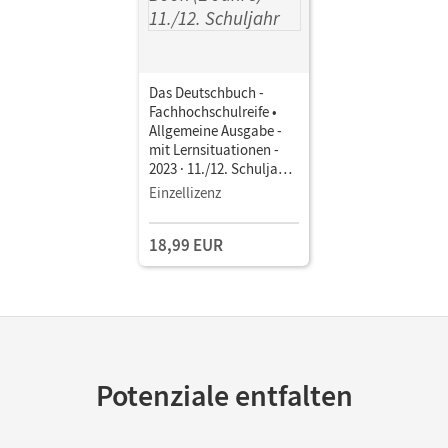
Das Deutschbuch -
Fachhochschulreife •
Allgemeine Ausgabe -
mit Lernsituationen -
2023 · 11./12. Schuljahr •
Schulbuch als E-Book (2
Einzellizenz
Jahre) Mit Medien
18,99 EUR
Potenziale entfalten