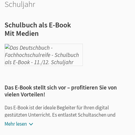
Schuljahr
Schulbuch als E-Book
Mit Medien
Das E-Book stellt sich vor – profitieren Sie von
vielen Vorteilen!
Das E-Book ist der ideale Begleiter für Ihren digital
gestützten Unterricht. Es entlastet Schultaschen und
Rucksäcke und ist jederzeit unkompliziert verfügbar.
Mehr lesen
Außerdem unterstützt es mit vielen digitalen Funktionen