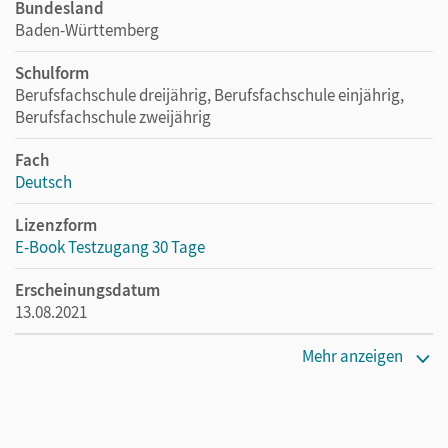
Bundesland
Baden-Württemberg
Schulform
Berufsfachschule dreijährig, Berufsfachschule einjährig,
Berufsfachschule zweijährig
Fach
Deutsch
Lizenzform
E-Book Testzugang 30 Tage
Erscheinungsdatum
13.08.2021
Lizenztext
Mehr anzeigen
Kostenloser Zugang, um das E-Book 30 Tage lang zu testen
Verlag
Cornelsen Verlag