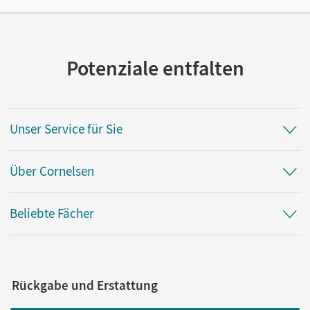
Herausgeber/-in
Schulz-Hamann, Martina
Potenziale entfalten
Autor/-in
Schulz-Hamann, Martina; Schöllkopf, Stephanie; Ruoß,
Rainer; Honstetter, Michelle; Bach, Michael; Dollmann,
Katharina; Reuel-Dietrich, Martina
Unser Service für Sie
Über Cornelsen
Beliebte Fächer
Rückgabe und Erstattung