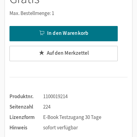
Notizen erstellen
Markierungen setzen
Max. Bestellmenge: 1
Text ergänzen
Lesezeichen hinzufügen
In den Warenkorb
Suchen im Text
Zoomen
Auf den Merkzettel
Produktnr.
1100019214
Seitenzahl
224
Lizenzform
E-Book Testzugang 30 Tage
Hinweis
sofort verfügbar