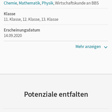
Chemie
,
Mathematik
,
Physik
, Wirtschaftskunde an BBS
Klasse
11. Klasse, 12. Klasse, 13. Klasse
Erscheinungsdatum
14.09.2020
Maße
Mehr anzeigen
Länge: 26,5 cm, Breite: 19,5 cm, Höhe: 1,3 cm
Verlag
Cornelsen Verlag
Potenziale entfalten